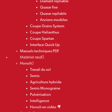
Diamant repliable
Quasar fixe
Quasar repliable
Anciens modèles
Coupe Grains System
Coupe Helianthus
Coupe Spartan
Interface Quick Up
Manuels techniques PDF
Matériel neuf
Horsch
Travail du sol
Semis
Agriculture hybride
Semis Monograine
Pulvérisation
Intelligence
Horsch en vidéo 🎥