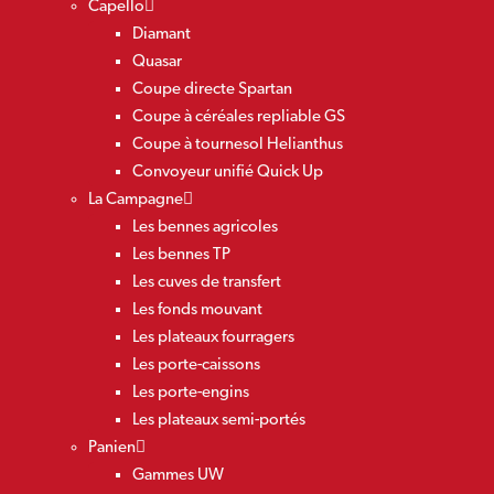
Capello
Diamant
Quasar
Coupe directe Spartan
Coupe à céréales repliable GS
Coupe à tournesol Helianthus
Convoyeur unifié Quick Up
La Campagne
Les bennes agricoles
Les bennes TP
Les cuves de transfert
Les fonds mouvant
Les plateaux fourragers
Les porte-caissons
Les porte-engins
Les plateaux semi-portés
Panien
Gammes UW