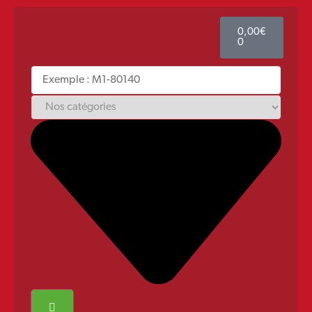
0,00
€
0