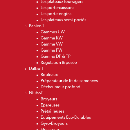
Les plateaux fourragers
Les porte-caissons
Les porte-engins
Les plateaux semi-portés
Panien
Gammes UW
Gamme KW
Gamme VW
Gamme PW
Gamme DP & TP
Régulation & pesée
Dalbo
Rouleaux
Préparateur de lit de semences
Déchaumeur profond
Niubo
Broyeurs
Epareuses
Prétailleuses
Equipements Eco-Durables
Gyro-Broyeurs
Elévateurs