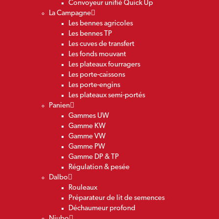
Convoyeur unifié Quick Up
La Campagne
Les bennes agricoles
Les bennes TP
Les cuves de transfert
Les fonds mouvant
Les plateaux fourragers
Les porte-caissons
Les porte-engins
Les plateaux semi-portés
Panien
Gammes UW
Gamme KW
Gamme VW
Gamme PW
Gamme DP & TP
Régulation & pesée
Dalbo
Rouleaux
Préparateur de lit de semences
Déchaumeur profond
Niubo