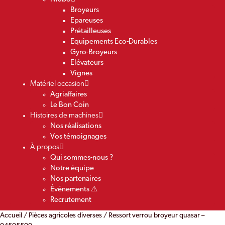
Broyeurs
Epareuses
Prétailleuses
Equipements Eco-Durables
Gyro-Broyeurs
Elévateurs
Vignes
Matériel occasion
Agriaffaires
Le Bon Coin
Histoires de machines
Nos réalisations
Vos témoignages
À propos
Qui sommes-nous ?
Notre équipe
Nos partenaires
Événements ⚠️
Recrutement
Accueil
/
Pièces agricoles diverses
/ Ressort verrou broyeur quasar –