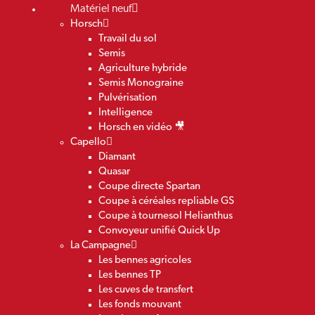
Matériel neuf
Horsch
Travail du sol
Semis
Agriculture hybride
Semis Monograine
Pulvérisation
Intelligence
Horsch en vidéo 🎥
Capello
Diamant
Quasar
Coupe directe Spartan
Coupe à céréales repliable GS
Coupe à tournesol Helianthus
Convoyeur unifié Quick Up
La Campagne
Les bennes agricoles
Les bennes TP
Les cuves de transfert
Les fonds mouvant