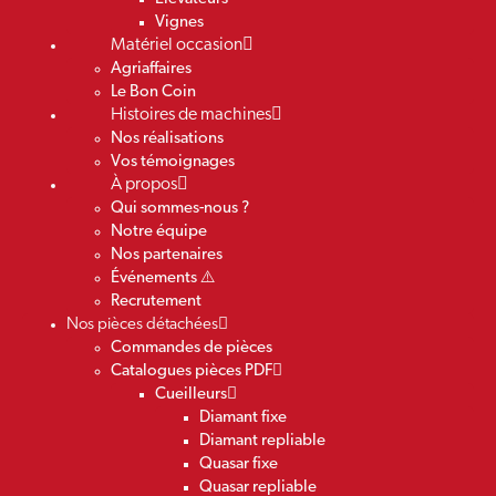
Vignes
Matériel occasion
Agriaffaires
Le Bon Coin
Histoires de machines
Nos réalisations
Vos témoignages
À propos
Qui sommes-nous ?
Notre équipe
Nos partenaires
Événements ⚠️
Recrutement
Nos pièces détachées
Commandes de pièces
Catalogues pièces PDF
Cueilleurs
Diamant fixe
Diamant repliable
Quasar fixe
Quasar repliable