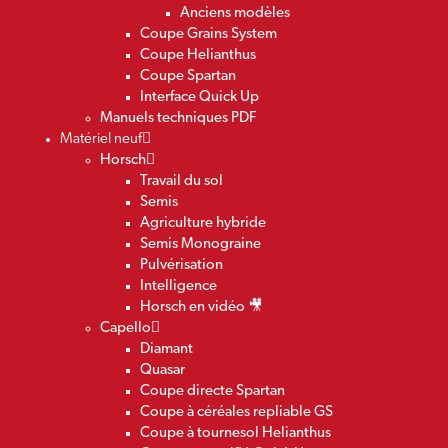
Anciens modèles
Coupe Grains System
Coupe Helianthus
Coupe Spartan
Interface Quick Up
Manuels techniques PDF
Matériel neuf
Horsch
Travail du sol
Semis
Agriculture hybride
Semis Monograine
Pulvérisation
Intelligence
Horsch en vidéo 🎥
Capello
Diamant
Quasar
Coupe directe Spartan
Coupe à céréales repliable GS
Coupe à tournesol Helianthus