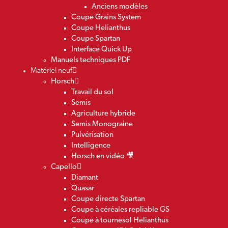
Anciens modèles
Coupe Grains System
Coupe Helianthus
Coupe Spartan
Interface Quick Up
Manuels techniques PDF
Matériel neuf
Horsch
Travail du sol
Semis
Agriculture hybride
Semis Monograine
Pulvérisation
Intelligence
Horsch en vidéo 🎥
Capello
Diamant
Quasar
Coupe directe Spartan
Coupe à céréales repliable GS
Coupe à tournesol Helianthus