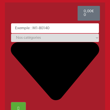
0,00
€
0