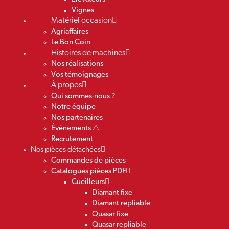
Vignes
Matériel occasion
Agriaffaires
Le Bon Coin
Histoires de machines
Nos réalisations
Vos témoignages
À propos
Qui sommes-nous ?
Notre équipe
Nos partenaires
Événements ⚠️
Recrutement
Nos pièces détachées
Commandes de pièces
Catalogues pièces PDF
Cueilleurs
Diamant fixe
Diamant repliable
Quasar fixe
Quasar repliable