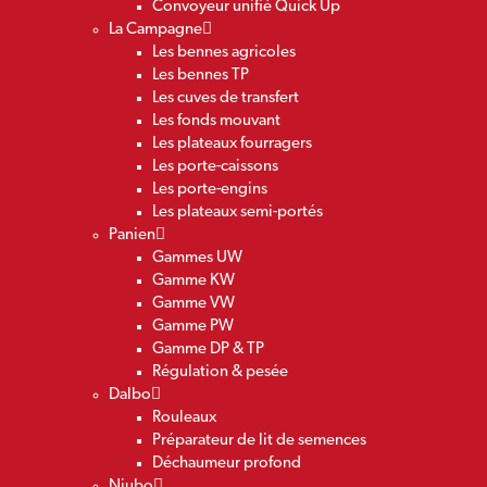
Convoyeur unifié Quick Up
La Campagne
Les bennes agricoles
Les bennes TP
Les cuves de transfert
Les fonds mouvant
Les plateaux fourragers
Les porte-caissons
Les porte-engins
Les plateaux semi-portés
Panien
Gammes UW
Gamme KW
Gamme VW
Gamme PW
Gamme DP & TP
Régulation & pesée
Dalbo
Rouleaux
Préparateur de lit de semences
Déchaumeur profond
Niubo