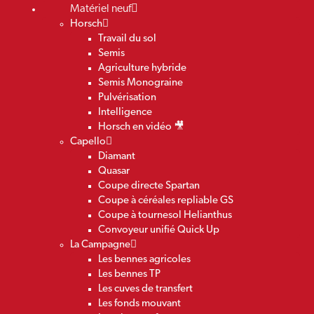
Matériel neuf
Horsch
Travail du sol
Semis
Agriculture hybride
Semis Monograine
Pulvérisation
Intelligence
Horsch en vidéo 🎥
Capello
Diamant
Quasar
Coupe directe Spartan
Coupe à céréales repliable GS
Coupe à tournesol Helianthus
Convoyeur unifié Quick Up
La Campagne
Les bennes agricoles
Les bennes TP
Les cuves de transfert
Les fonds mouvant