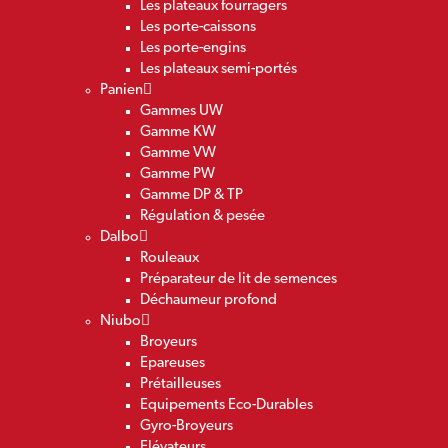
Les plateaux fourragers
Les porte-caissons
Les porte-engins
Les plateaux semi-portés
Panien
Gammes UW
Gamme KW
Gamme VW
Gamme PW
Gamme DP & TP
Régulation & pesée
Dalbo
Rouleaux
Préparateur de lit de semences
Déchaumeur profond
Niubo
Broyeurs
Epareuses
Prétailleuses
Equipements Eco-Durables
Gyro-Broyeurs
Elévateurs