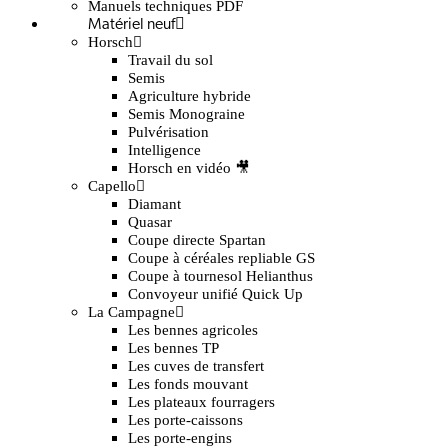
Manuels techniques PDF
Matériel neuf
Horsch
Travail du sol
Semis
Agriculture hybride
Semis Monograine
Pulvérisation
Intelligence
Horsch en vidéo 🎥
Capello
Diamant
Quasar
Coupe directe Spartan
Coupe à céréales repliable GS
Coupe à tournesol Helianthus
Convoyeur unifié Quick Up
La Campagne
Les bennes agricoles
Les bennes TP
Les cuves de transfert
Les fonds mouvant
Les plateaux fourragers
Les porte-caissons
Les porte-engins