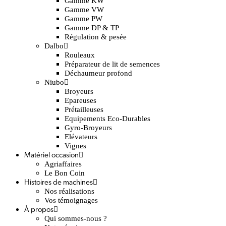
Gamme KW
Gamme VW
Gamme PW
Gamme DP & TP
Régulation & pesée
Dalbo
Rouleaux
Préparateur de lit de semences
Déchaumeur profond
Niubo
Broyeurs
Epareuses
Prétailleuses
Equipements Eco-Durables
Gyro-Broyeurs
Elévateurs
Vignes
Matériel occasion
Agriaffaires
Le Bon Coin
Histoires de machines
Nos réalisations
Vos témoignages
À propos
Qui sommes-nous ?