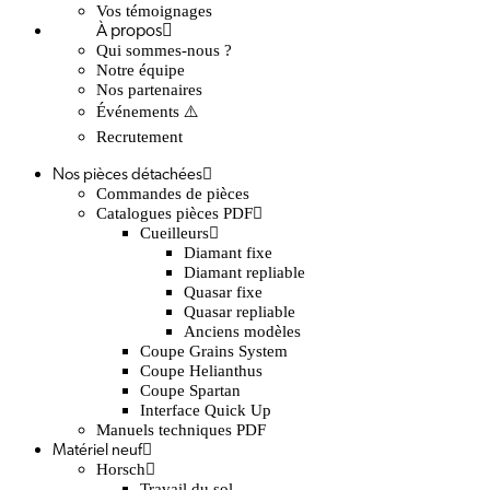
Vos témoignages
À propos
Qui sommes-nous ?
Notre équipe
Nos partenaires
Événements ⚠️
Recrutement
Nos pièces détachées
Commandes de pièces
Catalogues pièces PDF
Cueilleurs
Diamant fixe
Diamant repliable
Quasar fixe
Quasar repliable
Anciens modèles
Coupe Grains System
Coupe Helianthus
Coupe Spartan
Interface Quick Up
Manuels techniques PDF
Matériel neuf
Horsch
Travail du sol