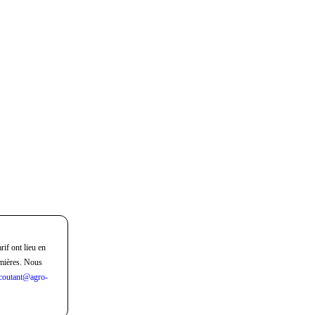
rif ont lieu en
mières. Nous
coutant@agro-