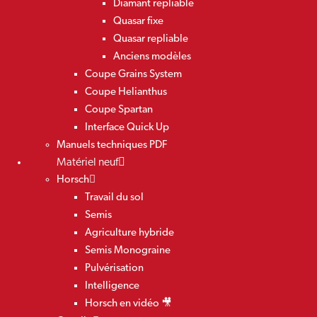
Diamant repliable
Quasar fixe
Quasar repliable
Anciens modèles
Coupe Grains System
Coupe Helianthus
Coupe Spartan
Interface Quick Up
Manuels techniques PDF
Matériel neuf
Horsch
Travail du sol
Semis
Agriculture hybride
Semis Monograine
Pulvérisation
Intelligence
Horsch en vidéo 🎥