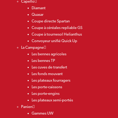
Capello
Diamant
Quasar
Coupe directe Spartan
Coupe à céréales repliable GS
Coupe à tournesol Helianthus
Convoyeur unifié Quick Up
La Campagne
Les bennes agricoles
Les bennes TP
Les cuves de transfert
Les fonds mouvant
Les plateaux fourragers
Les porte-caissons
Les porte-engins
Les plateaux semi-portés
Panien
Gammes UW