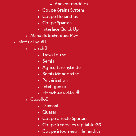
Anciens modèles
Coupe Grains System
Coupe Helianthus
Coupe Spartan
Interface Quick Up
Manuels techniques PDF
Matériel neuf
Horsch
Travail du sol
Semis
Agriculture hybride
Semis Monograine
Pulvérisation
Intelligence
Horsch en vidéo 🎥
Capello
Diamant
Quasar
Coupe directe Spartan
Coupe à céréales repliable GS
Coupe à tournesol Helianthus