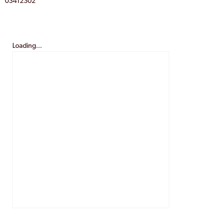
03412302
Loading...