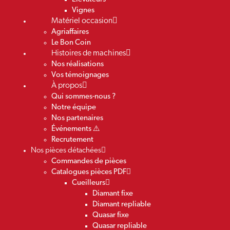
Vignes
Matériel occasion
Agriaffaires
Le Bon Coin
Histoires de machines
Nos réalisations
Vos témoignages
À propos
Qui sommes-nous ?
Notre équipe
Nos partenaires
Événements ⚠️
Recrutement
Nos pièces détachées
Commandes de pièces
Catalogues pièces PDF
Cueilleurs
Diamant fixe
Diamant repliable
Quasar fixe
Quasar repliable