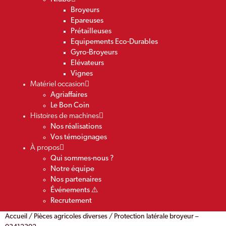
Broyeurs
Epareuses
Prétailleuses
Equipements Eco-Durables
Gyro-Broyeurs
Elévateurs
Vignes
Matériel occasion
Agriaffaires
Le Bon Coin
Histoires de machines
Nos réalisations
Vos témoignages
À propos
Qui sommes-nous ?
Notre équipe
Nos partenaires
Événements ⚠️
Recrutement
Accueil
/
Pièces agricoles diverses
/ Protection latérale broyeur –