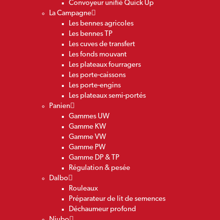
Convoyeur unifié Quick Up
La Campagne
Les bennes agricoles
Les bennes TP
Les cuves de transfert
Les fonds mouvant
Les plateaux fourragers
Les porte-caissons
Les porte-engins
Les plateaux semi-portés
Panien
Gammes UW
Gamme KW
Gamme VW
Gamme PW
Gamme DP & TP
Régulation & pesée
Dalbo
Rouleaux
Préparateur de lit de semences
Déchaumeur profond
Niubo