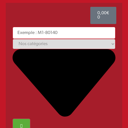
0,00
€
0