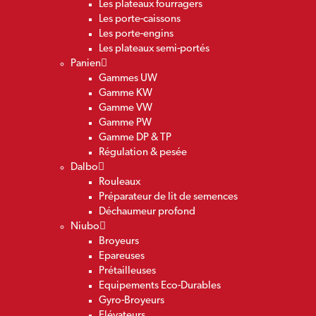
Les plateaux fourragers
Les porte-caissons
Les porte-engins
Les plateaux semi-portés
Panien
Gammes UW
Gamme KW
Gamme VW
Gamme PW
Gamme DP & TP
Régulation & pesée
Dalbo
Rouleaux
Préparateur de lit de semences
Déchaumeur profond
Niubo
Broyeurs
Epareuses
Prétailleuses
Equipements Eco-Durables
Gyro-Broyeurs
Elévateurs