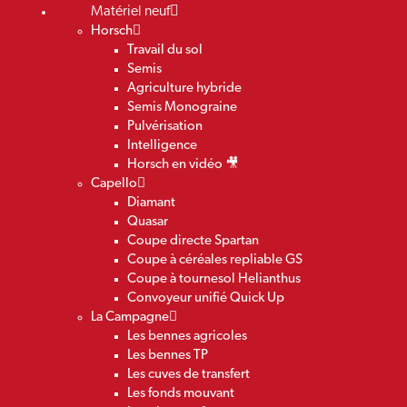
Matériel neuf
Horsch
Travail du sol
Semis
Agriculture hybride
Semis Monograine
Pulvérisation
Intelligence
Horsch en vidéo 🎥
Capello
Diamant
Quasar
Coupe directe Spartan
Coupe à céréales repliable GS
Coupe à tournesol Helianthus
Convoyeur unifié Quick Up
La Campagne
Les bennes agricoles
Les bennes TP
Les cuves de transfert
Les fonds mouvant