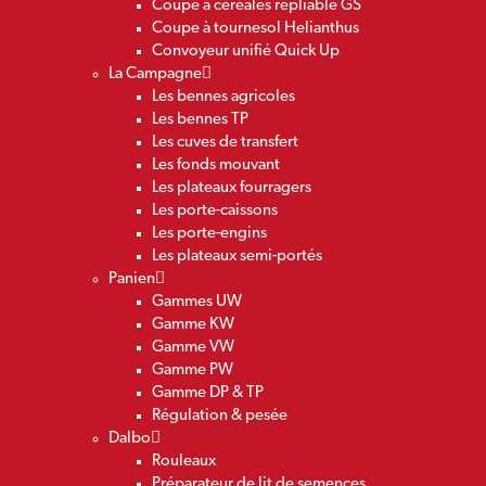
Coupe à céréales repliable GS
Coupe à tournesol Helianthus
Convoyeur unifié Quick Up
La Campagne
Les bennes agricoles
Les bennes TP
Les cuves de transfert
Les fonds mouvant
Les plateaux fourragers
Les porte-caissons
Les porte-engins
Les plateaux semi-portés
Panien
Gammes UW
Gamme KW
Gamme VW
Gamme PW
Gamme DP & TP
Régulation & pesée
Dalbo
Rouleaux
Préparateur de lit de semences