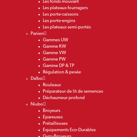
Les fonds mouvant
Les plateaux fourragers
Les porte-caissons
Les porte-engins
Les plateaux semi-portés
Panien
Gammes UW
Gamme KW
Gamme VW
Gamme PW
Gamme DP & TP
Régulation & pesée
Dalbo
Rouleaux
Préparateur de lit de semences
Déchaumeur profond
Niubo
Broyeurs
Epareuses
Prétailleuses
Equipements Eco-Durables
Gyro-Broyeurs