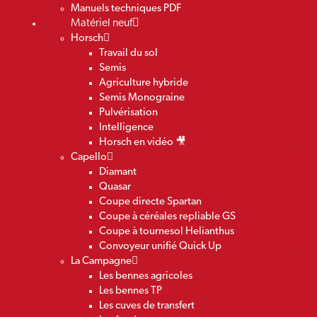
Manuels techniques PDF
Matériel neuf
Horsch
Travail du sol
Semis
Agriculture hybride
Semis Monograine
Pulvérisation
Intelligence
Horsch en vidéo 🎥
Capello
Diamant
Quasar
Coupe directe Spartan
Coupe à céréales repliable GS
Coupe à tournesol Helianthus
Convoyeur unifié Quick Up
La Campagne
Les bennes agricoles
Les bennes TP
Les cuves de transfert