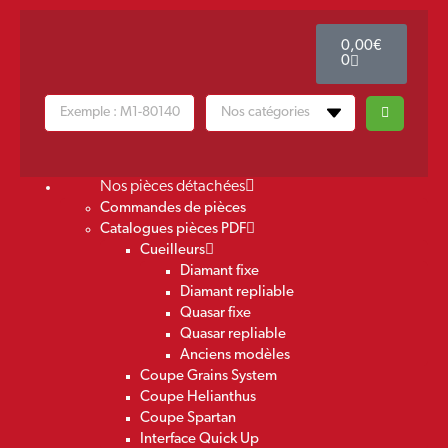
0,00
€
0
Nos pièces détachées
Commandes de pièces
Catalogues pièces PDF
Cueilleurs
Diamant fixe
Diamant repliable
Quasar fixe
Quasar repliable
Anciens modèles
Coupe Grains System
Coupe Helianthus
Coupe Spartan
Interface Quick Up