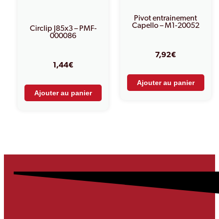
Pivot entrainement
Capello – M1-20052
Circlip J85x3 – PMF-
000086
7,92
€
1,44
€
Ajouter au panier
Ajouter au panier