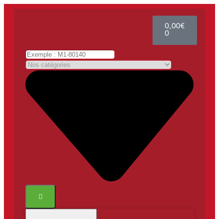
0,00
€
0