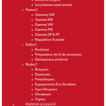
Les porte-engins
Les plateaux semi-portés
Panien
Gammes UW
Gamme KW
Gamme VW
Gamme PW
Gamme DP & TP
Régulation & pesée
Dalbo
Rouleaux
Préparateur de lit de semences
Déchaumeur profond
Niubo
Broyeurs
Epareuses
Prétailleuses
Equipements Eco-Durables
Gyro-Broyeurs
Elévateurs
Vignes
Matériel occasion