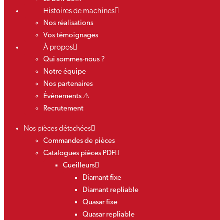
Histoires de machines
Nos réalisations
Vos témoignages
À propos
Qui sommes-nous ?
Notre équipe
Nos partenaires
Événements ⚠️
Recrutement
Nos pièces détachées
Commandes de pièces
Catalogues pièces PDF
Cueilleurs
Diamant fixe
Diamant repliable
Quasar fixe
Quasar repliable