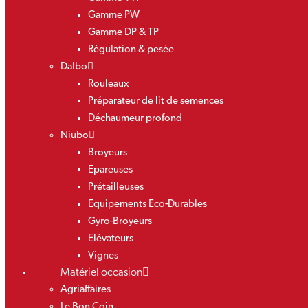
Gamme PW
Gamme DP & TP
Régulation & pesée
Dalbo
Rouleaux
Préparateur de lit de semences
Déchaumeur profond
Niubo
Broyeurs
Epareuses
Prétailleuses
Equipements Eco-Durables
Gyro-Broyeurs
Elévateurs
Vignes
Matériel occasion
Agriaffaires
Le Bon Coin