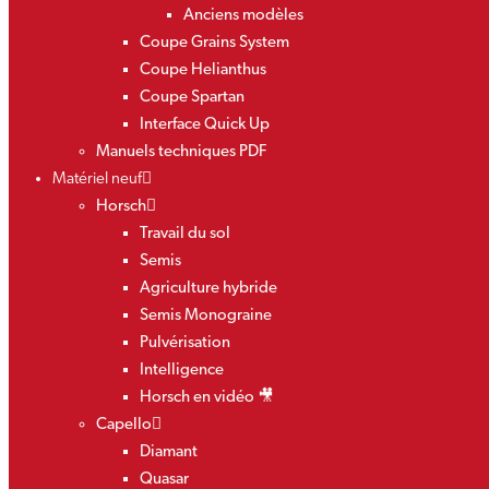
Anciens modèles
Coupe Grains System
Coupe Helianthus
Coupe Spartan
Interface Quick Up
Manuels techniques PDF
Matériel neuf
Horsch
Travail du sol
Semis
Agriculture hybride
Semis Monograine
Pulvérisation
Intelligence
Horsch en vidéo 🎥
Capello
Diamant
Quasar