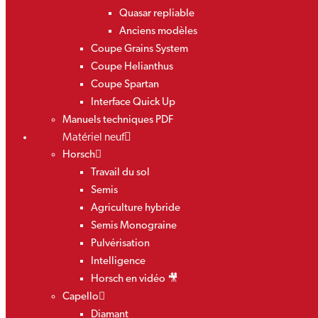
Quasar repliable
Anciens modèles
Coupe Grains System
Coupe Helianthus
Coupe Spartan
Interface Quick Up
Manuels techniques PDF
Matériel neuf
Horsch
Travail du sol
Semis
Agriculture hybride
Semis Monograine
Pulvérisation
Intelligence
Horsch en vidéo 🎥
Capello
Diamant