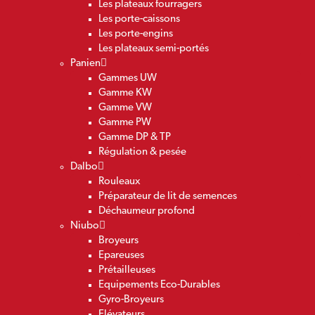
Les plateaux fourragers
Les porte-caissons
Les porte-engins
Les plateaux semi-portés
Panien
Gammes UW
Gamme KW
Gamme VW
Gamme PW
Gamme DP & TP
Régulation & pesée
Dalbo
Rouleaux
Préparateur de lit de semences
Déchaumeur profond
Niubo
Broyeurs
Epareuses
Prétailleuses
Equipements Eco-Durables
Gyro-Broyeurs
Elévateurs