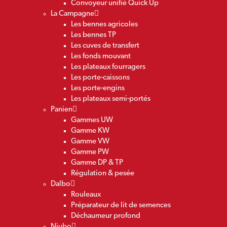
Convoyeur unifié Quick Up
La Campagne
Les bennes agricoles
Les bennes TP
Les cuves de transfert
Les fonds mouvant
Les plateaux fourragers
Les porte-caissons
Les porte-engins
Les plateaux semi-portés
Panien
Gammes UW
Gamme KW
Gamme VW
Gamme PW
Gamme DP & TP
Régulation & pesée
Dalbo
Rouleaux
Préparateur de lit de semences
Déchaumeur profond
Niubo