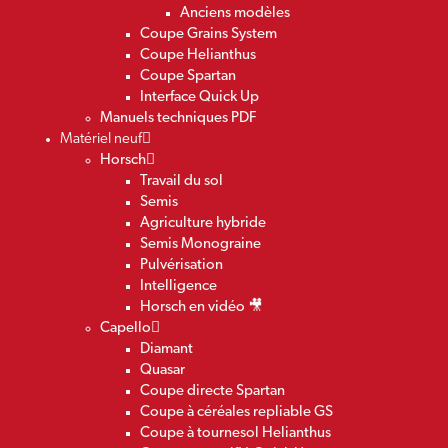
Anciens modèles
Coupe Grains System
Coupe Helianthus
Coupe Spartan
Interface Quick Up
Manuels techniques PDF
Matériel neuf
Horsch
Travail du sol
Semis
Agriculture hybride
Semis Monograine
Pulvérisation
Intelligence
Horsch en vidéo 🎥
Capello
Diamant
Quasar
Coupe directe Spartan
Coupe à céréales repliable GS
Coupe à tournesol Helianthus