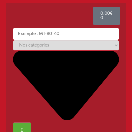
0,00
€
0