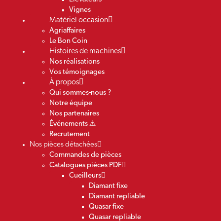
Vignes
Matériel occasion
Agriaffaires
Le Bon Coin
Histoires de machines
Nos réalisations
Vos témoignages
À propos
Qui sommes-nous ?
Notre équipe
Nos partenaires
Événements ⚠️
Recrutement
Nos pièces détachées
Commandes de pièces
Catalogues pièces PDF
Cueilleurs
Diamant fixe
Diamant repliable
Quasar fixe
Quasar repliable