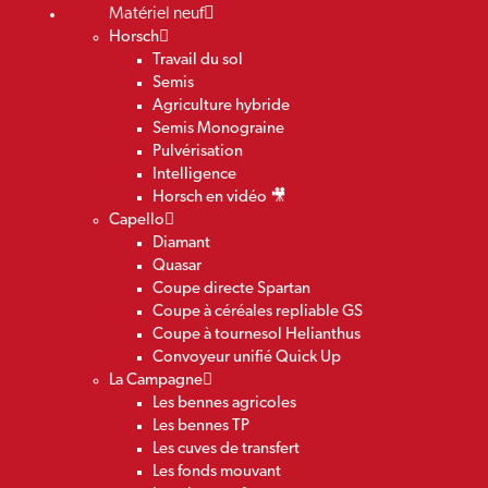
Matériel neuf
Horsch
Travail du sol
Semis
Agriculture hybride
Semis Monograine
Pulvérisation
Intelligence
Horsch en vidéo 🎥
Capello
Diamant
Quasar
Coupe directe Spartan
Coupe à céréales repliable GS
Coupe à tournesol Helianthus
Convoyeur unifié Quick Up
La Campagne
Les bennes agricoles
Les bennes TP
Les cuves de transfert
Les fonds mouvant