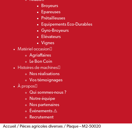
Broyeurs
Epareuses
Prétailleuses
Equipements Eco-Durables
Gyro-Broyeurs
Elévateurs
Vignes
Matériel occasion
Agriaffaires
Le Bon Coin
Histoires de machines
Nos réalisations
Vos témoignages
À propos
Qui sommes-nous ?
Notre équipe
Nos partenaires
Événements ⚠️
Recrutement
Accueil
/
Pièces agricoles diverses
/ Plaque – M2-50020