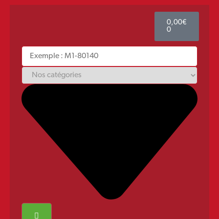
0,00
€
0