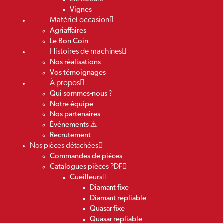
Vignes
Matériel occasion
Agriaffaires
Le Bon Coin
Histoires de machines
Nos réalisations
Vos témoignages
À propos
Qui sommes-nous ?
Notre équipe
Nos partenaires
Événements ⚠️
Recrutement
Nos pièces détachées
Commandes de pièces
Catalogues pièces PDF
Cueilleurs
Diamant fixe
Diamant repliable
Quasar fixe
Quasar repliable