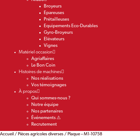
Broyeurs
Epareuses
Prétailleuses
Equipements Eco-Durables
Gyro-Broyeurs
Elévateurs
Vignes
Matériel occasion
Agriaffaires
Le Bon Coin
Histoires de machines
Nos réalisations
Vos témoignages
À propos
Qui sommes-nous ?
Notre équipe
Nos partenaires
Événements ⚠️
Recrutement
Accueil
/
Pièces agricoles diverses
/ Plaque – M1-10758