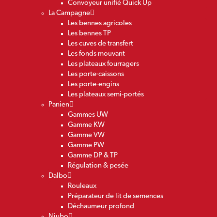
Convoyeur unifié Quick Up
La Campagne
Les bennes agricoles
Les bennes TP
Les cuves de transfert
Les fonds mouvant
Les plateaux fourragers
Les porte-caissons
Les porte-engins
Les plateaux semi-portés
Panien
Gammes UW
Gamme KW
Gamme VW
Gamme PW
Gamme DP & TP
Régulation & pesée
Dalbo
Rouleaux
Préparateur de lit de semences
Déchaumeur profond
Niubo