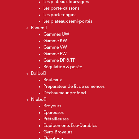
Les plateaux fourragers
Les porte-caissons
Les porte-engins
Les plateaux semi-portés
Panien
Gammes UW
Gamme KW
Gamme VW
Gamme PW
Gamme DP & TP
Régulation & pesée
Dalbo
Rouleaux
Préparateur de lit de semences
Déchaumeur profond
Niubo
Broyeurs
Epareuses
Prétailleuses
Equipements Eco-Durables
Gyro-Broyeurs
Elévateurs