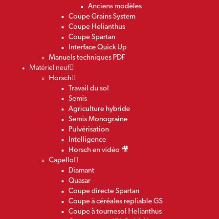
Anciens modèles
Coupe Grains System
Coupe Helianthus
Coupe Spartan
Interface Quick Up
Manuels techniques PDF
Matériel neuf
Horsch
Travail du sol
Semis
Agriculture hybride
Semis Monograine
Pulvérisation
Intelligence
Horsch en vidéo 🎥
Capello
Diamant
Quasar
Coupe directe Spartan
Coupe à céréales repliable GS
Coupe à tournesol Helianthus