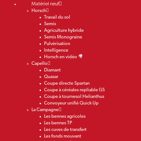
Matériel neuf
Horsch
Travail du sol
Semis
Agriculture hybride
Semis Monograine
Pulvérisation
Intelligence
Horsch en vidéo 🎥
Capello
Diamant
Quasar
Coupe directe Spartan
Coupe à céréales repliable GS
Coupe à tournesol Helianthus
Convoyeur unifié Quick Up
La Campagne
Les bennes agricoles
Les bennes TP
Les cuves de transfert
Les fonds mouvant