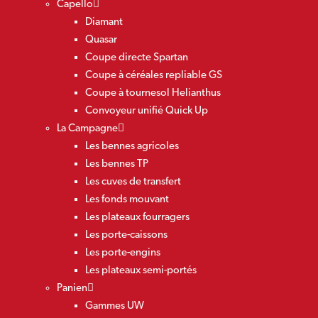
Capello
Diamant
Quasar
Coupe directe Spartan
Coupe à céréales repliable GS
Coupe à tournesol Helianthus
Convoyeur unifié Quick Up
La Campagne
Les bennes agricoles
Les bennes TP
Les cuves de transfert
Les fonds mouvant
Les plateaux fourragers
Les porte-caissons
Les porte-engins
Les plateaux semi-portés
Panien
Gammes UW