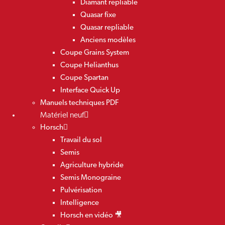
Diamant repliable
Quasar fixe
Quasar repliable
Anciens modèles
Coupe Grains System
Coupe Helianthus
Coupe Spartan
Interface Quick Up
Manuels techniques PDF
Matériel neuf
Horsch
Travail du sol
Semis
Agriculture hybride
Semis Monograine
Pulvérisation
Intelligence
Horsch en vidéo 🎥