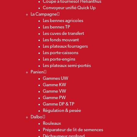
Coupe à tournesol Helianthus
Convoyeur unifié Quick Up
La Campagne
Les bennes agricoles
Les bennes TP
Les cuves de transfert
Les fonds mouvant
Les plateaux fourragers
Les porte-caissons
Les porte-engins
Les plateaux semi-portés
Panien
Gammes UW
Gamme KW
Gamme VW
Gamme PW
Gamme DP & TP
Régulation & pesée
Dalbo
Rouleaux
Préparateur de lit de semences
Déchaumeur profond