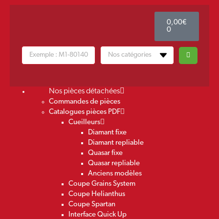
0,00
€
0
Nos pièces détachées
Commandes de pièces
Catalogues pièces PDF
Cueilleurs
Diamant fixe
Diamant repliable
Quasar fixe
Quasar repliable
Anciens modèles
Coupe Grains System
Coupe Helianthus
Coupe Spartan
Interface Quick Up