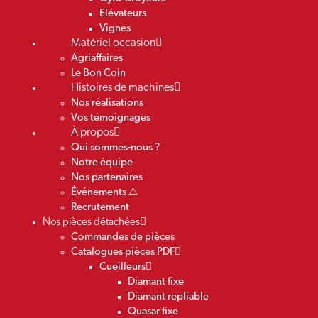
Elévateurs
Vignes
Matériel occasion
Agriaffaires
Le Bon Coin
Histoires de machines
Nos réalisations
Vos témoignages
À propos
Qui sommes-nous ?
Notre équipe
Nos partenaires
Événements ⚠️
Recrutement
Nos pièces détachées
Commandes de pièces
Catalogues pièces PDF
Cueilleurs
Diamant fixe
Diamant repliable
Quasar fixe