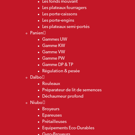
Les fonds mouvant
Les plateaux fourragers
Les porte-caissons
Les porte-engins
Les plateaux semi-portés
Panien
Gammes UW
Gamme KW
Gamme VW
Gamme PW
Gamme DP & TP
Régulation & pesée
Dalbo
Rouleaux
Préparateur de lit de semences
Déchaumeur profond
Niubo
Broyeurs
Epareuses
Prétailleuses
Equipements Eco-Durables
Gyro-Broyeurs