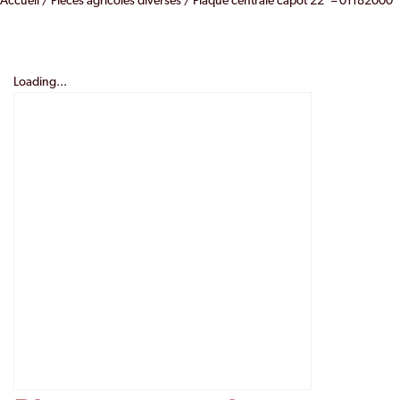
Accueil
/
Pièces agricoles diverses
/ Plaque centrale capot 22″ – 01182000
Loading...