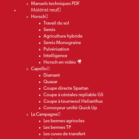
Manuels techniques PDF
Matériel neuf
Horsch
Travail du sol
Semis
Agriculture hybride
Semis Monograine
Pulvérisation
Intelligence
Horsch en vidéo 🎥
Capello
Diamant
Quasar
Coupe directe Spartan
Coupe à céréales repliable GS
Coupe à tournesol Helianthus
Convoyeur unifié Quick Up
La Campagne
Les bennes agricoles
Les bennes TP
Les cuves de transfert