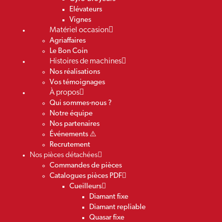
Elévateurs
Vignes
Matériel occasion
Agriaffaires
Le Bon Coin
Histoires de machines
Nos réalisations
Vos témoignages
À propos
Qui sommes-nous ?
Notre équipe
Nos partenaires
Événements ⚠️
Recrutement
Nos pièces détachées
Commandes de pièces
Catalogues pièces PDF
Cueilleurs
Diamant fixe
Diamant repliable
Quasar fixe