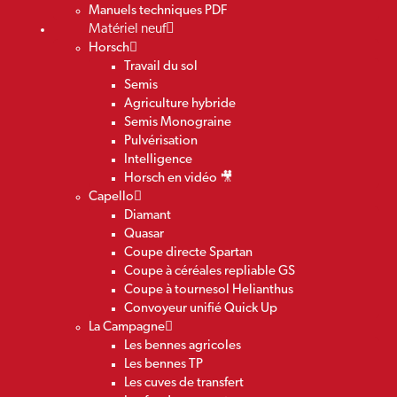
Manuels techniques PDF
Matériel neuf
Horsch
Travail du sol
Semis
Agriculture hybride
Semis Monograine
Pulvérisation
Intelligence
Horsch en vidéo 🎥
Capello
Diamant
Quasar
Coupe directe Spartan
Coupe à céréales repliable GS
Coupe à tournesol Helianthus
Convoyeur unifié Quick Up
La Campagne
Les bennes agricoles
Les bennes TP
Les cuves de transfert