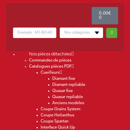
0,00
€
0
Nos pièces détachées
Commandes de pièces
Catalogues pièces PDF
Cueilleurs
Diamant fixe
Diamant repliable
Quasar fixe
Quasar repliable
Anciens modèles
Coupe Grains System
Coupe Helianthus
Coupe Spartan
Interface Quick Up