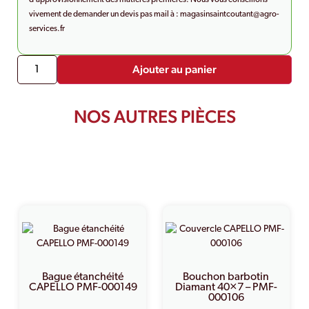
vivement de demander un devis pas mail à :
magasinsaintcoutant@agro-
services.fr
Ajouter au panier
NOS AUTRES PIÈCES
PRODUITS SIMILAIRES
Bague étanchéité
Bouchon barbotin
CAPELLO PMF-000149
Diamant 40×7 – PMF-
000106