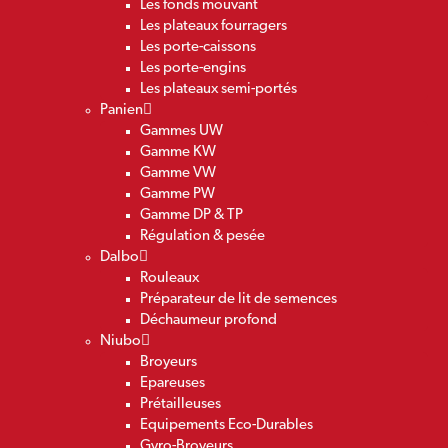
Les fonds mouvant
Les plateaux fourragers
Les porte-caissons
Les porte-engins
Les plateaux semi-portés
Panien
Gammes UW
Gamme KW
Gamme VW
Gamme PW
Gamme DP & TP
Régulation & pesée
Dalbo
Rouleaux
Préparateur de lit de semences
Déchaumeur profond
Niubo
Broyeurs
Epareuses
Prétailleuses
Equipements Eco-Durables
Gyro-Broyeurs