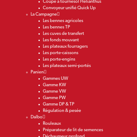
Coupe à tournesol Helianthus
Convoyeur unifié Quick Up
La Campagne
Les bennes agricoles
Les bennes TP
Les cuves de transfert
Les fonds mouvant
Les plateaux fourragers
Les porte-caissons
Les porte-engins
Les plateaux semi-portés
Panien
Gammes UW
Gamme KW
Gamme VW
Gamme PW
Gamme DP & TP
Régulation & pesée
Dalbo
Rouleaux
Préparateur de lit de semences
Déchaumeur profond