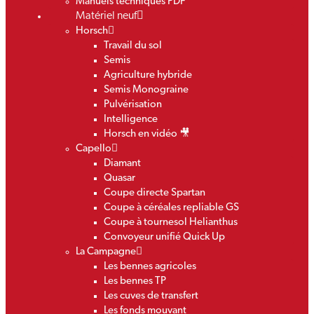
Manuels techniques PDF
Matériel neuf
Horsch
Travail du sol
Semis
Agriculture hybride
Semis Monograine
Pulvérisation
Intelligence
Horsch en vidéo 🎥
Capello
Diamant
Quasar
Coupe directe Spartan
Coupe à céréales repliable GS
Coupe à tournesol Helianthus
Convoyeur unifié Quick Up
La Campagne
Les bennes agricoles
Les bennes TP
Les cuves de transfert
Les fonds mouvant