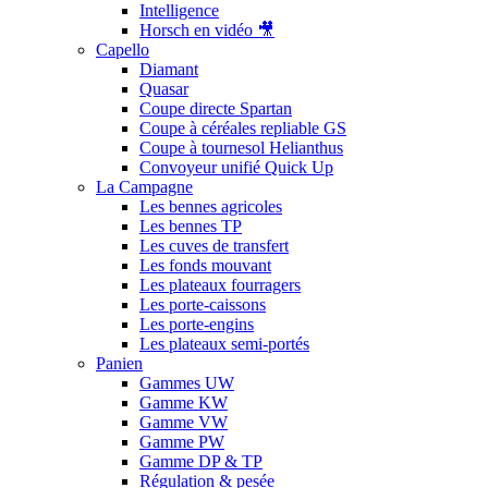
Intelligence
Horsch en vidéo 🎥
Capello
Diamant
Quasar
Coupe directe Spartan
Coupe à céréales repliable GS
Coupe à tournesol Helianthus
Convoyeur unifié Quick Up
La Campagne
Les bennes agricoles
Les bennes TP
Les cuves de transfert
Les fonds mouvant
Les plateaux fourragers
Les porte-caissons
Les porte-engins
Les plateaux semi-portés
Panien
Gammes UW
Gamme KW
Gamme VW
Gamme PW
Gamme DP & TP
Régulation & pesée