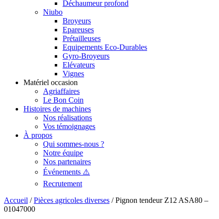
Déchaumeur profond
Niubo
Broyeurs
Epareuses
Prétailleuses
Equipements Eco-Durables
Gyro-Broyeurs
Elévateurs
Vignes
Matériel occasion
Agriaffaires
Le Bon Coin
Histoires de machines
Nos réalisations
Vos témoignages
À propos
Qui sommes-nous ?
Notre équipe
Nos partenaires
Événements ⚠️
Recrutement
Accueil
/
Pièces agricoles diverses
/ Pignon tendeur Z12 ASA80 –
01047000