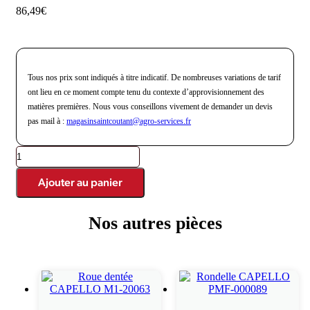
86,49
€
Tous nos prix sont indiqués à titre indicatif. De nombreuses variations de tarif
ont lieu en ce moment compte tenu du contexte d’approvisionnement des
matières premières. Nous vous conseillons vivement de demander un devis
pas mail à :
magasinsaintcoutant@agro-
services.fr
quantité
de
Pignon
Ajouter au panier
tendeur
Z12
ASA80
Nos autres pièces
-
01047000
Produits similaires