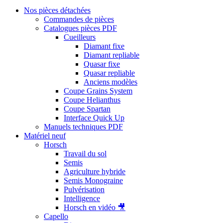
Nos pièces détachées
Commandes de pièces
Catalogues pièces PDF
Cueilleurs
Diamant fixe
Diamant repliable
Quasar fixe
Quasar repliable
Anciens modèles
Coupe Grains System
Coupe Helianthus
Coupe Spartan
Interface Quick Up
Manuels techniques PDF
Matériel neuf
Horsch
Travail du sol
Semis
Agriculture hybride
Semis Monograine
Pulvérisation
Intelligence
Horsch en vidéo 🎥
Capello