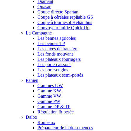
Diamant
Quasar
Coupe directe Spartan
Coupe à céréales repliable GS
Coupe à tournesol Helianthus
Convoyeur unifié Quick Up
La Campagne
Les bennes agricoles
Les bennes TP
Les cuves de transfert
Les fonds mouvant
Les plateaux fourragers
Les porte-caissons
Les porte-engins
Les plateaux semi-portés
Panien
Gammes UW
Gamme KW
Gamme VW
Gamme PW
Gamme DP & TP
Régulation & pesée
Dalbo
Rouleaux
Préparateur de lit de semences