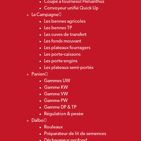
Coupe à tournesol Helianthus
Convoyeur unifié Quick Up
La Campagne
Les bennes agricoles
Les bennes TP
Les cuves de transfert
Les fonds mouvant
Les plateaux fourragers
Les porte-caissons
Les porte-engins
Les plateaux semi-portés
Panien
Gammes UW
Gamme KW
Gamme VW
Gamme PW
Gamme DP & TP
Régulation & pesée
Dalbo
Rouleaux
Préparateur de lit de semences
Déchaumeur profond