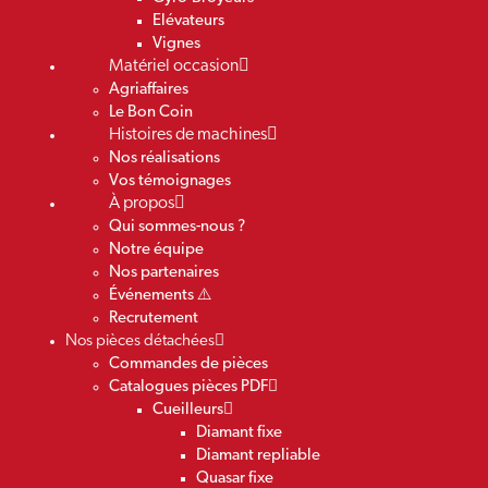
Elévateurs
Vignes
Matériel occasion
Agriaffaires
Le Bon Coin
Histoires de machines
Nos réalisations
Vos témoignages
À propos
Qui sommes-nous ?
Notre équipe
Nos partenaires
Événements ⚠️
Recrutement
Nos pièces détachées
Commandes de pièces
Catalogues pièces PDF
Cueilleurs
Diamant fixe
Diamant repliable
Quasar fixe