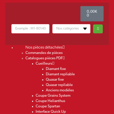
0,00
€
0
Nos pièces détachées
Commandes de pièces
Catalogues pièces PDF
Cueilleurs
Diamant fixe
Diamant repliable
Quasar fixe
Quasar repliable
Anciens modèles
Coupe Grains System
Coupe Helianthus
Coupe Spartan
Interface Quick Up