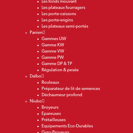
Les fonds mouvant
Les plateaux fourragers
Les porte-caissons
Les porte-engins
Les plateaux semi-portés
Panien
Gammes UW
Gamme KW
Gamme VW
Gamme PW
Gamme DP & TP
Régulation & pesée
Dalbo
Rouleaux
Préparateur de lit de semences
Déchaumeur profond
Niubo
Broyeurs
Epareuses
Prétailleuses
Equipements Eco-Durables
Gyro-Broyeurs