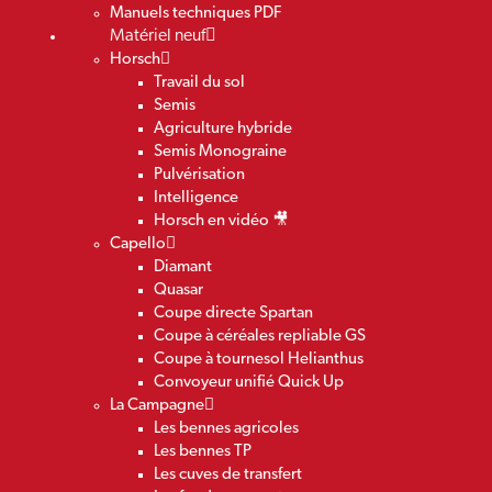
Manuels techniques PDF
Matériel neuf
Horsch
Travail du sol
Semis
Agriculture hybride
Semis Monograine
Pulvérisation
Intelligence
Horsch en vidéo 🎥
Capello
Diamant
Quasar
Coupe directe Spartan
Coupe à céréales repliable GS
Coupe à tournesol Helianthus
Convoyeur unifié Quick Up
La Campagne
Les bennes agricoles
Les bennes TP
Les cuves de transfert