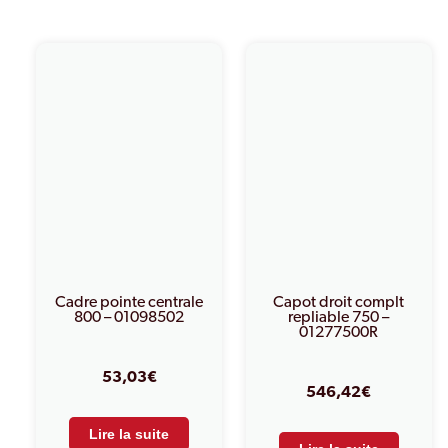
PRODUITS SIMILAIRES
Cadre pointe centrale
Capot droit complt
800 – 01098502
repliable 750 –
01277500R
53,03
€
546,42
€
Lire la suite