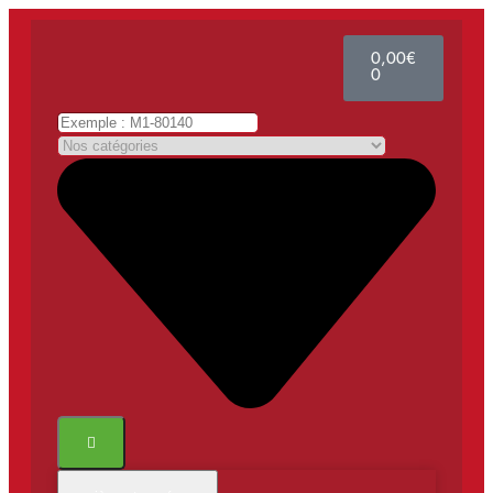
0,00
€
0