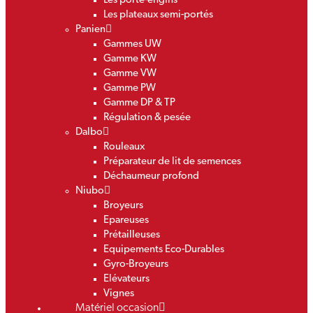
Les porte-engins
Les plateaux semi-portés
Panien
Gammes UW
Gamme KW
Gamme VW
Gamme PW
Gamme DP & TP
Régulation & pesée
Dalbo
Rouleaux
Préparateur de lit de semences
Déchaumeur profond
Niubo
Broyeurs
Epareuses
Prétailleuses
Equipements Eco-Durables
Gyro-Broyeurs
Elévateurs
Vignes
Matériel occasion