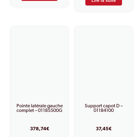
Lire la suite
Pointe latérale gauche
Support capot D –
complet – 01185500G
01184100
378,74
€
37,45
€