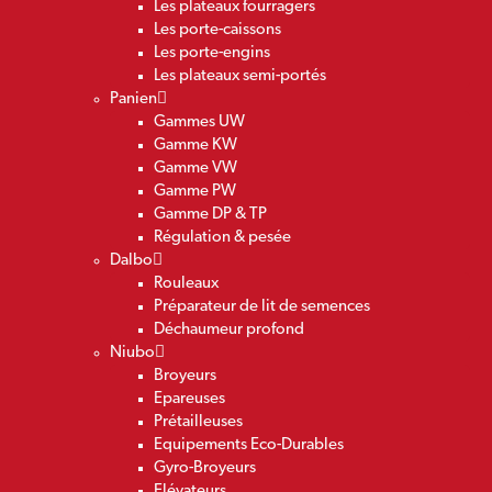
Les plateaux fourragers
Les porte-caissons
Les porte-engins
Les plateaux semi-portés
Panien
Gammes UW
Gamme KW
Gamme VW
Gamme PW
Gamme DP & TP
Régulation & pesée
Dalbo
Rouleaux
Préparateur de lit de semences
Déchaumeur profond
Niubo
Broyeurs
Epareuses
Prétailleuses
Equipements Eco-Durables
Gyro-Broyeurs
Elévateurs