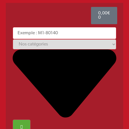
0,00
€
0