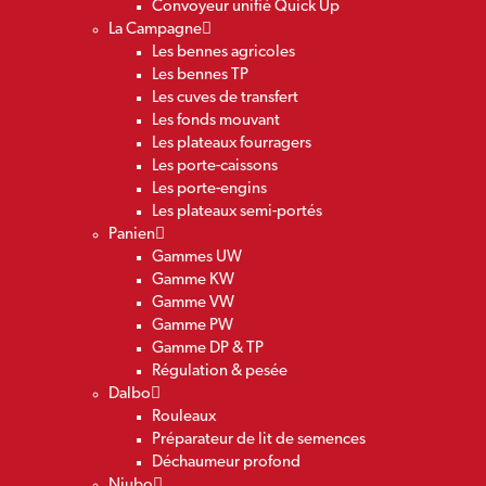
Convoyeur unifié Quick Up
La Campagne
Les bennes agricoles
Les bennes TP
Les cuves de transfert
Les fonds mouvant
Les plateaux fourragers
Les porte-caissons
Les porte-engins
Les plateaux semi-portés
Panien
Gammes UW
Gamme KW
Gamme VW
Gamme PW
Gamme DP & TP
Régulation & pesée
Dalbo
Rouleaux
Préparateur de lit de semences
Déchaumeur profond
Niubo