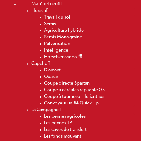
Matériel neuf
Horsch
Travail du sol
Semis
Agriculture hybride
Semis Monograine
Pulvérisation
Intelligence
Horsch en vidéo 🎥
Capello
Diamant
Quasar
Coupe directe Spartan
Coupe à céréales repliable GS
Coupe à tournesol Helianthus
Convoyeur unifié Quick Up
La Campagne
Les bennes agricoles
Les bennes TP
Les cuves de transfert
Les fonds mouvant