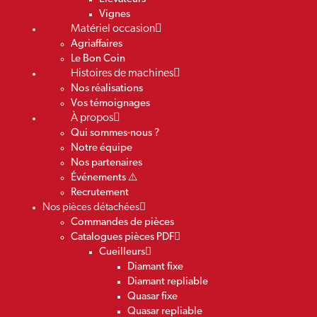
Vignes
Matériel occasion
Agriaffaires
Le Bon Coin
Histoires de machines
Nos réalisations
Vos témoignages
À propos
Qui sommes-nous ?
Notre équipe
Nos partenaires
Événements ⚠️
Recrutement
Nos pièces détachées
Commandes de pièces
Catalogues pièces PDF
Cueilleurs
Diamant fixe
Diamant repliable
Quasar fixe
Quasar repliable