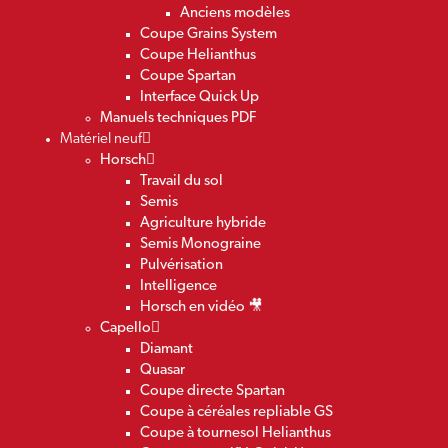
Anciens modèles
Coupe Grains System
Coupe Helianthus
Coupe Spartan
Interface Quick Up
Manuels techniques PDF
Matériel neuf
Horsch
Travail du sol
Semis
Agriculture hybride
Semis Monograine
Pulvérisation
Intelligence
Horsch en vidéo 🎥
Capello
Diamant
Quasar
Coupe directe Spartan
Coupe à céréales repliable GS
Coupe à tournesol Helianthus