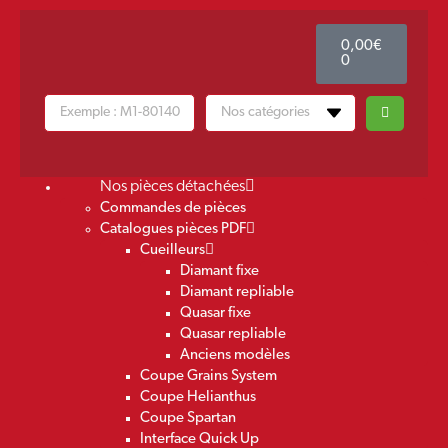
0,00
€
0
Nos pièces détachées
Commandes de pièces
Catalogues pièces PDF
Cueilleurs
Diamant fixe
Diamant repliable
Quasar fixe
Quasar repliable
Anciens modèles
Coupe Grains System
Coupe Helianthus
Coupe Spartan
Interface Quick Up