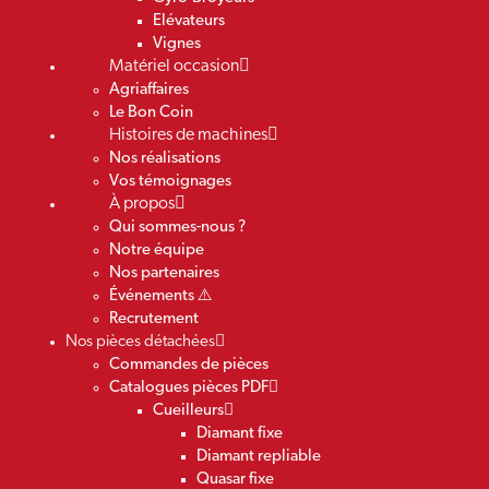
Elévateurs
Vignes
Matériel occasion
Agriaffaires
Le Bon Coin
Histoires de machines
Nos réalisations
Vos témoignages
À propos
Qui sommes-nous ?
Notre équipe
Nos partenaires
Événements ⚠️
Recrutement
Nos pièces détachées
Commandes de pièces
Catalogues pièces PDF
Cueilleurs
Diamant fixe
Diamant repliable
Quasar fixe