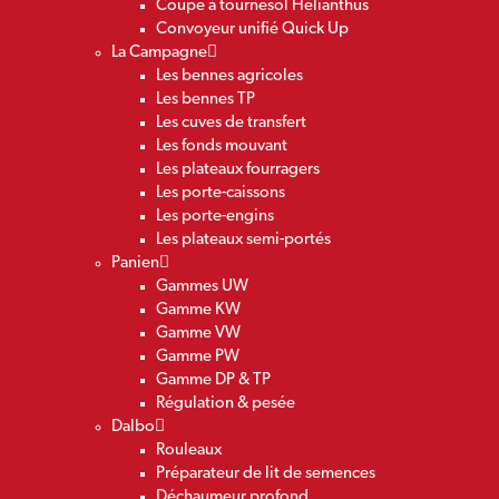
Coupe à tournesol Helianthus
Convoyeur unifié Quick Up
La Campagne
Les bennes agricoles
Les bennes TP
Les cuves de transfert
Les fonds mouvant
Les plateaux fourragers
Les porte-caissons
Les porte-engins
Les plateaux semi-portés
Panien
Gammes UW
Gamme KW
Gamme VW
Gamme PW
Gamme DP & TP
Régulation & pesée
Dalbo
Rouleaux
Préparateur de lit de semences
Déchaumeur profond