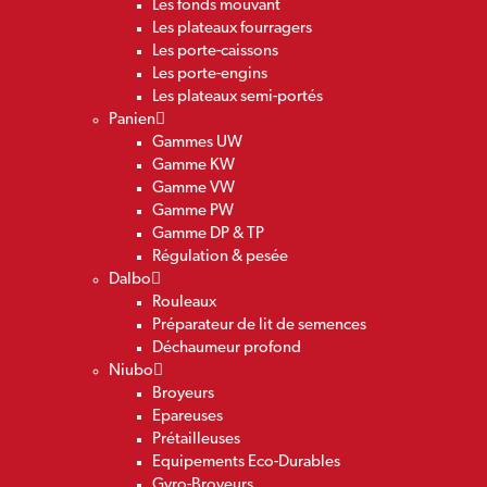
Les fonds mouvant
Les plateaux fourragers
Les porte-caissons
Les porte-engins
Les plateaux semi-portés
Panien
Gammes UW
Gamme KW
Gamme VW
Gamme PW
Gamme DP & TP
Régulation & pesée
Dalbo
Rouleaux
Préparateur de lit de semences
Déchaumeur profond
Niubo
Broyeurs
Epareuses
Prétailleuses
Equipements Eco-Durables
Gyro-Broyeurs