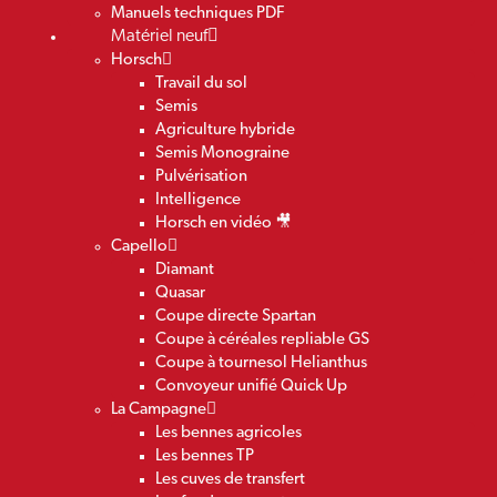
Manuels techniques PDF
Matériel neuf
Horsch
Travail du sol
Semis
Agriculture hybride
Semis Monograine
Pulvérisation
Intelligence
Horsch en vidéo 🎥
Capello
Diamant
Quasar
Coupe directe Spartan
Coupe à céréales repliable GS
Coupe à tournesol Helianthus
Convoyeur unifié Quick Up
La Campagne
Les bennes agricoles
Les bennes TP
Les cuves de transfert