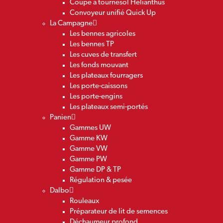
Coupe à tournesol Helianthus
Convoyeur unifié Quick Up
La Campagne
Les bennes agricoles
Les bennes TP
Les cuves de transfert
Les fonds mouvant
Les plateaux fourragers
Les porte-caissons
Les porte-engins
Les plateaux semi-portés
Panien
Gammes UW
Gamme KW
Gamme VW
Gamme PW
Gamme DP & TP
Régulation & pesée
Dalbo
Rouleaux
Préparateur de lit de semences
Déchaumeur profond