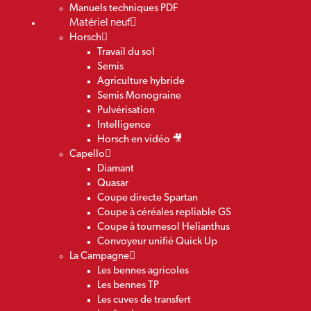
Manuels techniques PDF
Matériel neuf
Horsch
Travail du sol
Semis
Agriculture hybride
Semis Monograine
Pulvérisation
Intelligence
Horsch en vidéo 🎥
Capello
Diamant
Quasar
Coupe directe Spartan
Coupe à céréales repliable GS
Coupe à tournesol Helianthus
Convoyeur unifié Quick Up
La Campagne
Les bennes agricoles
Les bennes TP
Les cuves de transfert