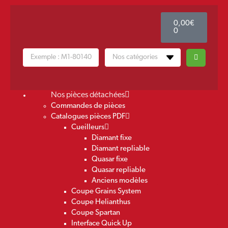
0,00
€
0
Nos pièces détachées
Commandes de pièces
Catalogues pièces PDF
Cueilleurs
Diamant fixe
Diamant repliable
Quasar fixe
Quasar repliable
Anciens modèles
Coupe Grains System
Coupe Helianthus
Coupe Spartan
Interface Quick Up