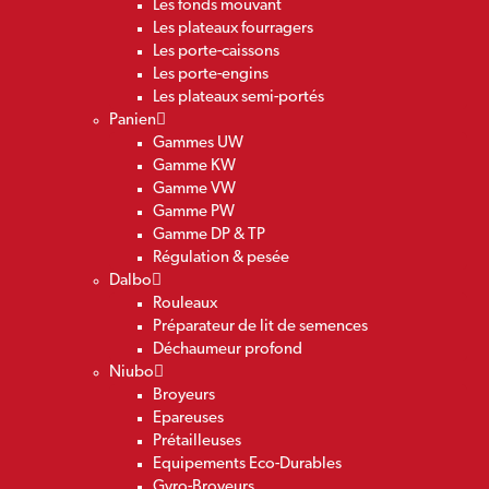
Les fonds mouvant
Les plateaux fourragers
Les porte-caissons
Les porte-engins
Les plateaux semi-portés
Panien
Gammes UW
Gamme KW
Gamme VW
Gamme PW
Gamme DP & TP
Régulation & pesée
Dalbo
Rouleaux
Préparateur de lit de semences
Déchaumeur profond
Niubo
Broyeurs
Epareuses
Prétailleuses
Equipements Eco-Durables
Gyro-Broyeurs