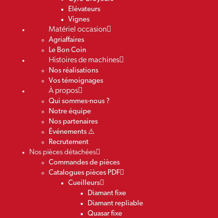
Elévateurs
Vignes
Matériel occasion
Agriaffaires
Le Bon Coin
Histoires de machines
Nos réalisations
Vos témoignages
À propos
Qui sommes-nous ?
Notre équipe
Nos partenaires
Événements ⚠️
Recrutement
Nos pièces détachées
Commandes de pièces
Catalogues pièces PDF
Cueilleurs
Diamant fixe
Diamant repliable
Quasar fixe