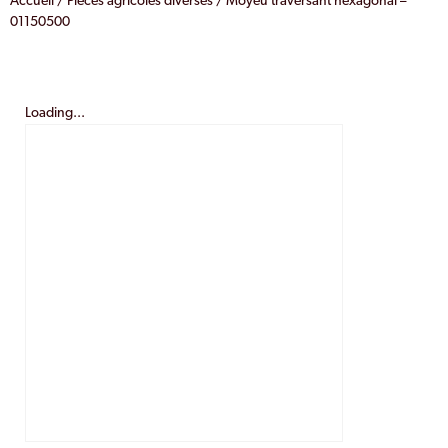
Accueil
/
Pièces agricoles diverses
/ Moyeu traversant hexagonal –
01150500
Loading...