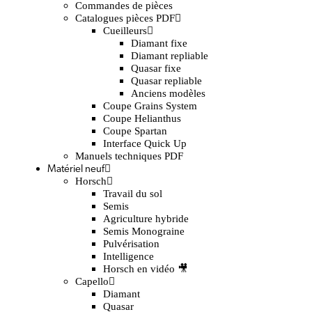
Commandes de pièces
Catalogues pièces PDF
Cueilleurs
Diamant fixe
Diamant repliable
Quasar fixe
Quasar repliable
Anciens modèles
Coupe Grains System
Coupe Helianthus
Coupe Spartan
Interface Quick Up
Manuels techniques PDF
Matériel neuf
Horsch
Travail du sol
Semis
Agriculture hybride
Semis Monograine
Pulvérisation
Intelligence
Horsch en vidéo 🎥
Capello
Diamant
Quasar