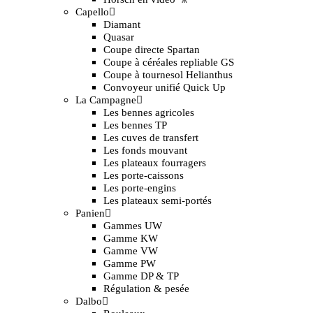
Capello
Diamant
Quasar
Coupe directe Spartan
Coupe à céréales repliable GS
Coupe à tournesol Helianthus
Convoyeur unifié Quick Up
La Campagne
Les bennes agricoles
Les bennes TP
Les cuves de transfert
Les fonds mouvant
Les plateaux fourragers
Les porte-caissons
Les porte-engins
Les plateaux semi-portés
Panien
Gammes UW
Gamme KW
Gamme VW
Gamme PW
Gamme DP & TP
Régulation & pesée
Dalbo