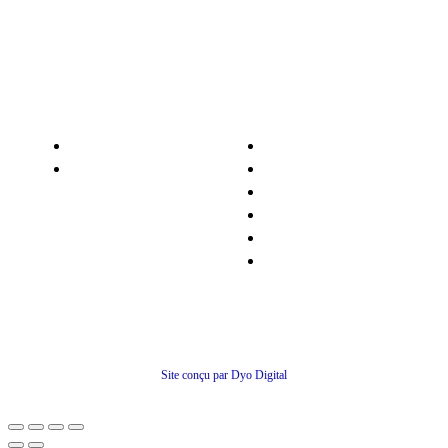
Nos services
Informations
Nos pièces détachées
Nous contacter
Matériel occasion
Qui sommes-nous ?
Recrutement
Nos partenaires
Politiques de confidentialité
Conditions générales de ventes
© Tous droits réservés
Site conçu par Dyo Digital