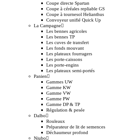
Coupe directe Spartan
Coupe à céréales repliable GS
Coupe à tournesol Helianthus
Convoyeur unifié Quick Up
La Campagne
Les bennes agricoles
Les bennes TP
Les cuves de transfert
Les fonds mouvant
Les plateaux fourragers
Les porte-caissons
Les porte-engins
Les plateaux semi-portés
Panien
Gammes UW
Gamme KW
Gamme VW
Gamme PW
Gamme DP & TP
Régulation & pesée
Dalbo
Rouleaux
Préparateur de lit de semences
Déchaumeur profond
Niubo