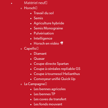
Matériel neuf
Horsch
Travail du sol
Semis
Agriculture hybride
Semis Monograine
Pulvérisation
Intelligence
Horsch en vidéo 🎥
Capello
Diamant
Quasar
Coupe directe Spartan
Coupe à céréales repliable GS
Coupe à tournesol Helianthus
Convoyeur unifié Quick Up
La Campagne
Les bennes agricoles
Les bennes TP
Les cuves de transfert
Les fonds mouvant