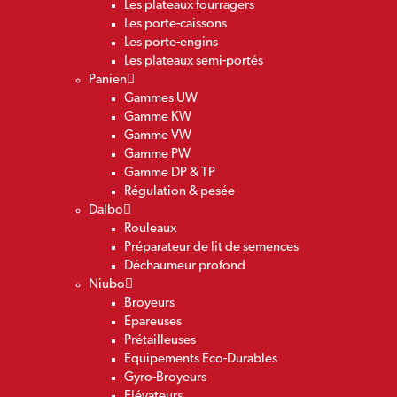
Les plateaux fourragers
Les porte-caissons
Les porte-engins
Les plateaux semi-portés
Panien
Gammes UW
Gamme KW
Gamme VW
Gamme PW
Gamme DP & TP
Régulation & pesée
Dalbo
Rouleaux
Préparateur de lit de semences
Déchaumeur profond
Niubo
Broyeurs
Epareuses
Prétailleuses
Equipements Eco-Durables
Gyro-Broyeurs
Elévateurs