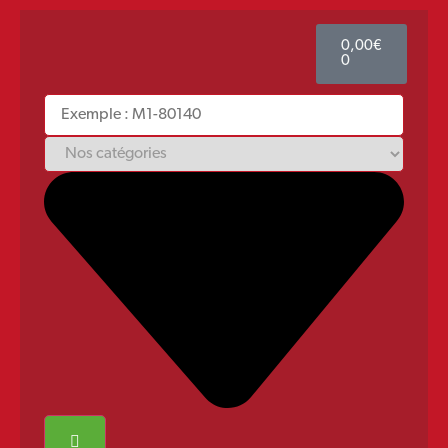
0,00
€
0