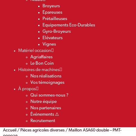
Broyeurs
Epareuses
Prétailleuses
Equipements Eco-Durables
Gyro-Broyeurs
Elévateurs
Vignes
Matériel occasion
Agriaffaires
Le Bon Coin
Histoires de machines
Nos réalisations
Vos témoignages
À propos
Qui sommes-nous ?
Notre équipe
Nos partenaires
Événements ⚠️
Recrutement
Accueil
/
Pièces agricoles diverses
/ Maillon ASA60 double – PMT-