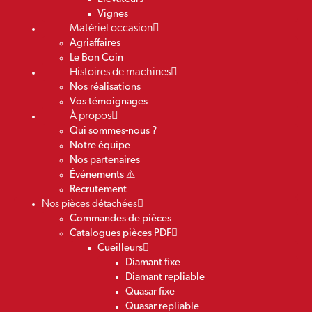
Vignes
Matériel occasion
Agriaffaires
Le Bon Coin
Histoires de machines
Nos réalisations
Vos témoignages
À propos
Qui sommes-nous ?
Notre équipe
Nos partenaires
Événements ⚠️
Recrutement
Nos pièces détachées
Commandes de pièces
Catalogues pièces PDF
Cueilleurs
Diamant fixe
Diamant repliable
Quasar fixe
Quasar repliable