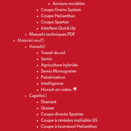
Anciens modèles
Coupe Grains System
Coupe Helianthus
Coupe Spartan
Interface Quick Up
Manuels techniques PDF
Matériel neuf
Horsch
Travail du sol
Semis
Agriculture hybride
Semis Monograine
Pulvérisation
Intelligence
Horsch en vidéo 🎥
Capello
Diamant
Quasar
Coupe directe Spartan
Coupe à céréales repliable GS
Coupe à tournesol Helianthus