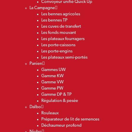
Convoyeur unifié Quick Up
La Campagne
Les bennes agricoles
Les bennes TP
Les cuves de transfert
Les fonds mouvant
Les plateaux fourragers
Les porte-caissons
Les porte-engins
Les plateaux semi-portés
Panien
Gammes UW
Gamme KW
Gamme VW
Gamme PW
Gamme DP & TP
Régulation & pesée
Dalbo
Rouleaux
Préparateur de lit de semences
Déchaumeur profond
Niubo