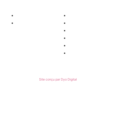
Nos services
Informations
Nos pièces détachées
Nous contacter
Matériel occasion
Qui sommes-nous ?
Recrutement
Nos partenaires
Politiques de confidentialité
Conditions générales de ventes
© Tous droits réservés
Site conçu par Dyo Digital