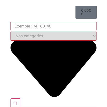
0,00
€
0