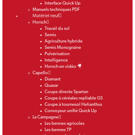
Interface Quick Up
Manuels techniques PDF
Matériel neuf
Horsch
Travail du sol
Semis
Agriculture hybride
Semis Monograine
Pulvérisation
Intelligence
Horsch en vidéo 🎥
Capello
Diamant
Quasar
Coupe directe Spartan
Coupe à céréales repliable GS
Coupe à tournesol Helianthus
Convoyeur unifié Quick Up
La Campagne
Les bennes agricoles
Les bennes TP