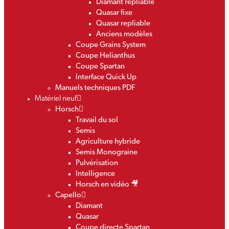
Diamant repliable
Quasar fixe
Quasar repliable
Anciens modèles
Coupe Grains System
Coupe Helianthus
Coupe Spartan
Interface Quick Up
Manuels techniques PDF
Matériel neuf
Horsch
Travail du sol
Semis
Agriculture hybride
Semis Monograine
Pulvérisation
Intelligence
Horsch en vidéo 🎥
Capello
Diamant
Quasar
Coupe directe Spartan