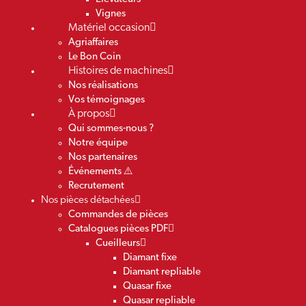
Vignes
Matériel occasion
Agriaffaires
Le Bon Coin
Histoires de machines
Nos réalisations
Vos témoignages
À propos
Qui sommes-nous ?
Notre équipe
Nos partenaires
Événements ⚠️
Recrutement
Nos pièces détachées
Commandes de pièces
Catalogues pièces PDF
Cueilleurs
Diamant fixe
Diamant repliable
Quasar fixe
Quasar repliable