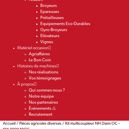
Broyeurs
Epareuses
Prétailleuses
Equipements Eco-Durables
Gyro-Broyeurs
Elévateurs
Vignes
Matériel occasion
Agriaffaires
Le Bon Coin
Histoires de machines
Nos réalisations
Vos témoignages
À propos
Qui sommes-nous ?
Notre équipe
Nos partenaires
Événements ⚠️
Recrutement
Accueil
/
Pièces agricoles diverses
/ Kit multicoupleur NH Diam OC –