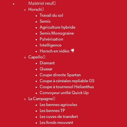
Matériel neuf
Horsch
Travail du sol
Semis
Agriculture hybride
Semis Monograine
Pulvérisation
Intelligence
Horsch en vidéo 🎥
Capello
Diamant
Quasar
Coupe directe Spartan
Coupe à céréales repliable GS
Coupe à tournesol Helianthus
Convoyeur unifié Quick Up
La Campagne
Les bennes agricoles
Les bennes TP
Les cuves de transfert
Les fonds mouvant