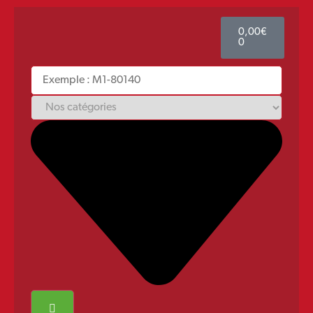
0,00
€
0