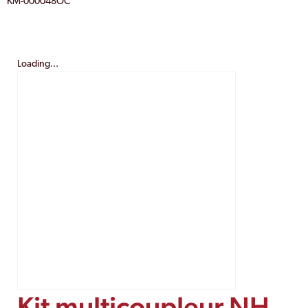
KM-000048OC
Loading...
Kit multicoupleur NH