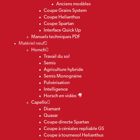
Anciens modèles
Coupe Grains System
Coupe Helianthus
Coupe Spartan
Interface Quick Up
Manuels techniques PDF
Matériel neuf
Horsch
Travail du sol
Semis
Agriculture hybride
Semis Monograine
Pulvérisation
Intelligence
Horsch en vidéo 🎥
Capello
Diamant
Quasar
Coupe directe Spartan
Coupe à céréales repliable GS
Coupe à tournesol Helianthus