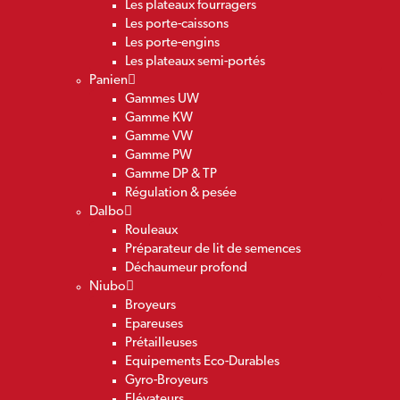
Les plateaux fourragers
Les porte-caissons
Les porte-engins
Les plateaux semi-portés
Panien
Gammes UW
Gamme KW
Gamme VW
Gamme PW
Gamme DP & TP
Régulation & pesée
Dalbo
Rouleaux
Préparateur de lit de semences
Déchaumeur profond
Niubo
Broyeurs
Epareuses
Prétailleuses
Equipements Eco-Durables
Gyro-Broyeurs
Elévateurs