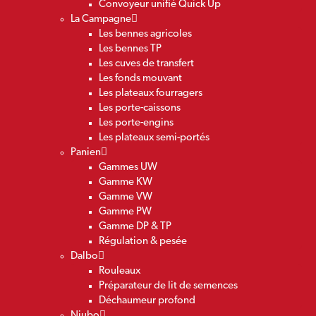
Convoyeur unifié Quick Up
La Campagne
Les bennes agricoles
Les bennes TP
Les cuves de transfert
Les fonds mouvant
Les plateaux fourragers
Les porte-caissons
Les porte-engins
Les plateaux semi-portés
Panien
Gammes UW
Gamme KW
Gamme VW
Gamme PW
Gamme DP & TP
Régulation & pesée
Dalbo
Rouleaux
Préparateur de lit de semences
Déchaumeur profond
Niubo