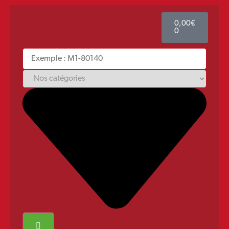
0,00
€
0