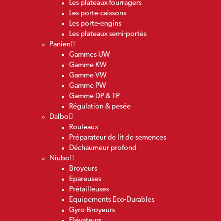
Les plateaux fourragers
Les porte-caissons
Les porte-engins
Les plateaux semi-portés
Panien
Gammes UW
Gamme KW
Gamme VW
Gamme PW
Gamme DP & TP
Régulation & pesée
Dalbo
Rouleaux
Préparateur de lit de semences
Déchaumeur profond
Niubo
Broyeurs
Epareuses
Prétailleuses
Equipements Eco-Durables
Gyro-Broyeurs
Elévateurs