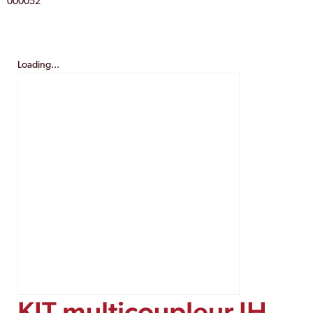
000052
Loading...
KIT multicoupleur IH