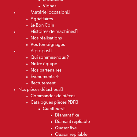
Vignes
Matériel occasion
Agriaffaires
Le Bon Coin
Histoires de machines
Nos réalisations
Vos témoignages
À propos
Qui sommes-nous ?
Notre équipe
Nos partenaires
Événements ⚠️
Recrutement
Nos pièces détachées
Commandes de pièces
Catalogues pièces PDF
Cueilleurs
Diamant fixe
Diamant repliable
Quasar fixe
Quasar repliable