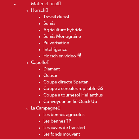
Matériel neuf
Horsch
Travail du sol
Semis
Agriculture hybride
Semis Monograine
Pulvérisation
Intelligence
Horsch en vidéo 🎥
Capello
Diamant
Quasar
Coupe directe Spartan
Coupe à céréales repliable GS
Coupe à tournesol Helianthus
Convoyeur unifié Quick Up
La Campagne
Les bennes agricoles
Les bennes TP
Les cuves de transfert
Les fonds mouvant