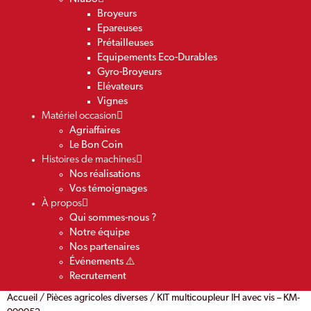
Broyeurs
Epareuses
Prétailleuses
Equipements Eco-Durables
Gyro-Broyeurs
Elévateurs
Vignes
Matériel occasion
Agriaffaires
Le Bon Coin
Histoires de machines
Nos réalisations
Vos témoignages
À propos
Qui sommes-nous ?
Notre équipe
Nos partenaires
Événements ⚠️
Recrutement
Accueil
/
Pièces agricoles diverses
/ KIT multicoupleur IH avec vis – KM-