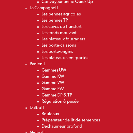
Convoyeur unifié Quick Up
La Campagne
Les bennes agricoles
Les bennes TP
Les cuves de transfert
Les fonds mouvant
Les plateaux fourragers
Les porte-caissons
Les porte-engins
Les plateaux semi-portés
Panien
Gammes UW
Gamme KW
Gamme VW
Gamme PW
Gamme DP & TP
Régulation & pesée
Dalbo
Rouleaux
Préparateur de lit de semences
Déchaumeur profond
Niubo