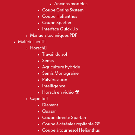
Anciens modèles
Coupe Grains System
Coupe Helianthus
Coupe Spartan
Interface Quick Up
Manuels techniques PDF
Matériel neuf
Horsch
Travail du sol
Semis
Agriculture hybride
Semis Monograine
Pulvérisation
Intelligence
Horsch en vidéo 🎥
Capello
Diamant
Quasar
Coupe directe Spartan
Coupe à céréales repliable GS
Coupe à tournesol Helianthus