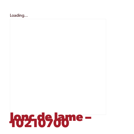
Loading...
Jonc de lame –
10210700