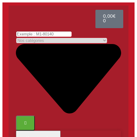
0,00
€
0