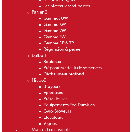
Les porte-engins
Les plateaux semi-portés
Panien
Gammes UW
Gamme KW
Gamme VW
Gamme PW
Gamme DP & TP
Régulation & pesée
Dalbo
Rouleaux
Préparateur de lit de semences
Déchaumeur profond
Niubo
Broyeurs
Epareuses
Prétailleuses
Equipements Eco-Durables
Gyro-Broyeurs
Elévateurs
Vignes
Matériel occasion