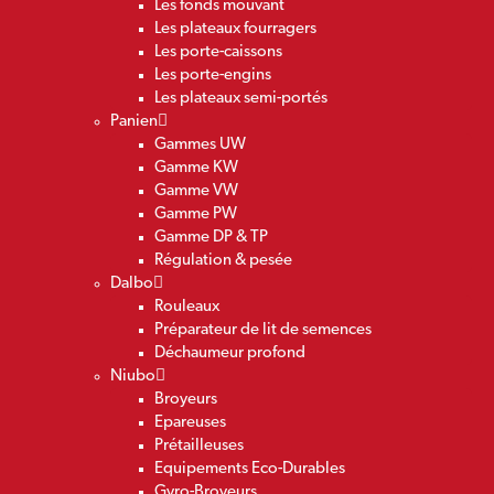
Les fonds mouvant
Les plateaux fourragers
Les porte-caissons
Les porte-engins
Les plateaux semi-portés
Panien
Gammes UW
Gamme KW
Gamme VW
Gamme PW
Gamme DP & TP
Régulation & pesée
Dalbo
Rouleaux
Préparateur de lit de semences
Déchaumeur profond
Niubo
Broyeurs
Epareuses
Prétailleuses
Equipements Eco-Durables
Gyro-Broyeurs