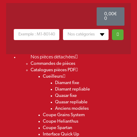
0,00
€
0
Nos pièces détachées
Commandes de pièces
Catalogues pièces PDF
Cueilleurs
Diamant fixe
Diamant repliable
Quasar fixe
Quasar repliable
Anciens modèles
Coupe Grains System
Coupe Helianthus
Coupe Spartan
Interface Quick Up