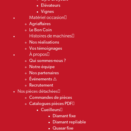
Elévateurs
Vignes
Matériel occasion
Agriaffaires
Le Bon Coin
Histoires de machines
Nos réalisations
Vos témoignages
À propos
Qui sommes-nous ?
Notre équipe
Nos partenaires
Événements ⚠️
Recrutement
Nos pièces détachées
Commandes de pièces
Catalogues pièces PDF
Cueilleurs
Diamant fixe
Diamant repliable
Quasar fixe