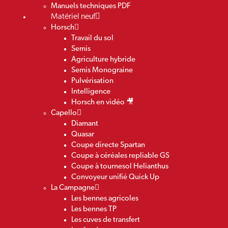
Manuels techniques PDF
Matériel neuf
Horsch
Travail du sol
Semis
Agriculture hybride
Semis Monograine
Pulvérisation
Intelligence
Horsch en vidéo 🎥
Capello
Diamant
Quasar
Coupe directe Spartan
Coupe à céréales repliable GS
Coupe à tournesol Helianthus
Convoyeur unifié Quick Up
La Campagne
Les bennes agricoles
Les bennes TP
Les cuves de transfert