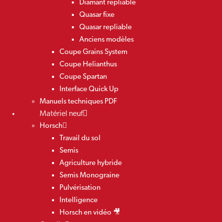
Diamant repliable
Quasar fixe
Quasar repliable
Anciens modèles
Coupe Grains System
Coupe Helianthus
Coupe Spartan
Interface Quick Up
Manuels techniques PDF
Matériel neuf
Horsch
Travail du sol
Semis
Agriculture hybride
Semis Monograine
Pulvérisation
Intelligence
Horsch en vidéo 🎥