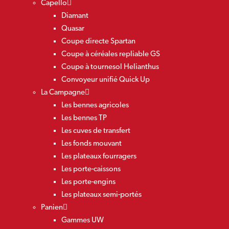
Capello
Diamant
Quasar
Coupe directe Spartan
Coupe à céréales repliable GS
Coupe à tournesol Helianthus
Convoyeur unifié Quick Up
La Campagne
Les bennes agricoles
Les bennes TP
Les cuves de transfert
Les fonds mouvant
Les plateaux fourragers
Les porte-caissons
Les porte-engins
Les plateaux semi-portés
Panien
Gammes UW