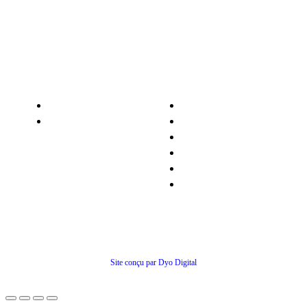
Nos services
Informations
Nos pièces détachées
Nous contacter
Matériel occasion
Qui sommes-nous ?
Recrutement
Nos partenaires
Politiques de confidentialité
Conditions générales de ventes
© Tous droits réservés
Site conçu par Dyo Digital