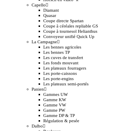
Capello
Diamant
Quasar
Coupe directe Spartan
Coupe à céréales repliable GS
Coupe à tournesol Helianthus
Convoyeur unifié Quick Up
La Campagne
Les bennes agricoles
Les bennes TP
Les cuves de transfert
Les fonds mouvant
Les plateaux fourragers
Les porte-caissons
Les porte-engins
Les plateaux semi-portés
Panien
Gammes UW
Gamme KW
Gamme VW
Gamme PW
Gamme DP & TP
Régulation & pesée
Dalbo