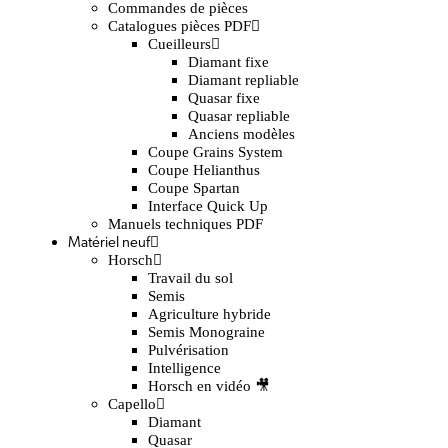
Commandes de pièces
Catalogues pièces PDF
Cueilleurs
Diamant fixe
Diamant repliable
Quasar fixe
Quasar repliable
Anciens modèles
Coupe Grains System
Coupe Helianthus
Coupe Spartan
Interface Quick Up
Manuels techniques PDF
Matériel neuf
Horsch
Travail du sol
Semis
Agriculture hybride
Semis Monograine
Pulvérisation
Intelligence
Horsch en vidéo 🎥
Capello
Diamant
Quasar