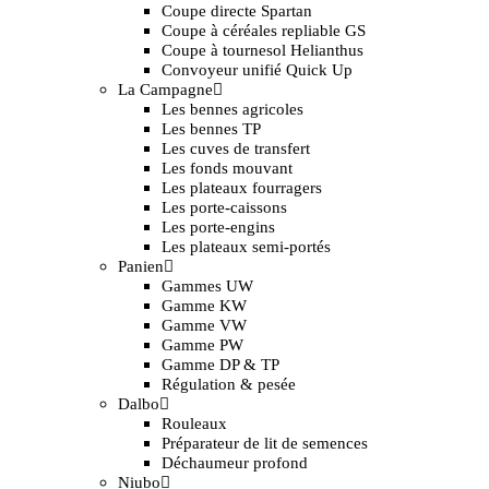
Coupe directe Spartan
Coupe à céréales repliable GS
Coupe à tournesol Helianthus
Convoyeur unifié Quick Up
La Campagne
Les bennes agricoles
Les bennes TP
Les cuves de transfert
Les fonds mouvant
Les plateaux fourragers
Les porte-caissons
Les porte-engins
Les plateaux semi-portés
Panien
Gammes UW
Gamme KW
Gamme VW
Gamme PW
Gamme DP & TP
Régulation & pesée
Dalbo
Rouleaux
Préparateur de lit de semences
Déchaumeur profond
Niubo