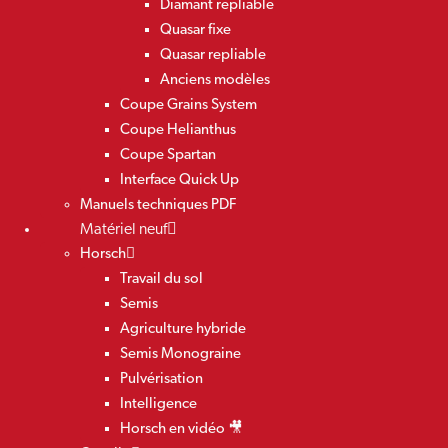
Diamant repliable
Quasar fixe
Quasar repliable
Anciens modèles
Coupe Grains System
Coupe Helianthus
Coupe Spartan
Interface Quick Up
Manuels techniques PDF
Matériel neuf
Horsch
Travail du sol
Semis
Agriculture hybride
Semis Monograine
Pulvérisation
Intelligence
Horsch en vidéo 🎥