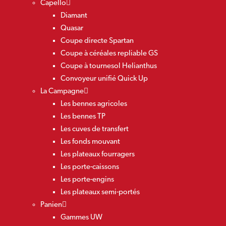
Capello
Diamant
Quasar
Coupe directe Spartan
Coupe à céréales repliable GS
Coupe à tournesol Helianthus
Convoyeur unifié Quick Up
La Campagne
Les bennes agricoles
Les bennes TP
Les cuves de transfert
Les fonds mouvant
Les plateaux fourragers
Les porte-caissons
Les porte-engins
Les plateaux semi-portés
Panien
Gammes UW