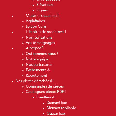
Elévateurs
Vignes
Matériel occasion
Agriaffaires
Le Bon Coin
Histoires de machines
Nos réalisations
Vos témoignages
À propos
Qui sommes-nous ?
Notre équipe
Nos partenaires
Événements ⚠️
Recrutement
Nos pièces détachées
Commandes de pièces
Catalogues pièces PDF
Cueilleurs
Diamant fixe
Diamant repliable
Quasar fixe