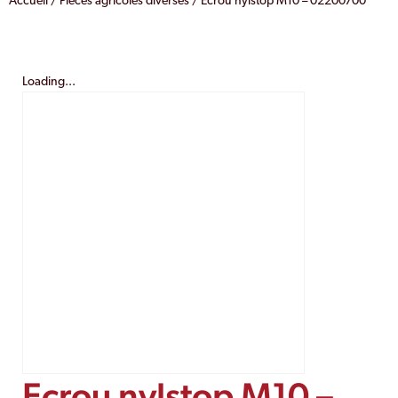
Accueil
/
Pièces agricoles diverses
/ Ecrou nylstop M10 – 02200700
Loading...
Ecrou nylstop M10 –