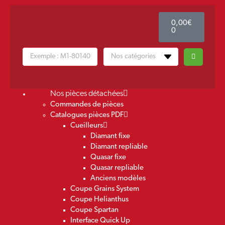
0,00
€
0
Nos pièces détachées
Commandes de pièces
Catalogues pièces PDF
Cueilleurs
Diamant fixe
Diamant repliable
Quasar fixe
Quasar repliable
Anciens modèles
Coupe Grains System
Coupe Helianthus
Coupe Spartan
Interface Quick Up