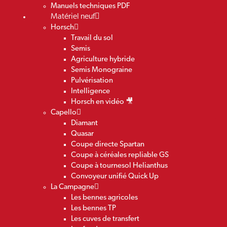
Manuels techniques PDF
Matériel neuf
Horsch
Travail du sol
Semis
Agriculture hybride
Semis Monograine
Pulvérisation
Intelligence
Horsch en vidéo 🎥
Capello
Diamant
Quasar
Coupe directe Spartan
Coupe à céréales repliable GS
Coupe à tournesol Helianthus
Convoyeur unifié Quick Up
La Campagne
Les bennes agricoles
Les bennes TP
Les cuves de transfert