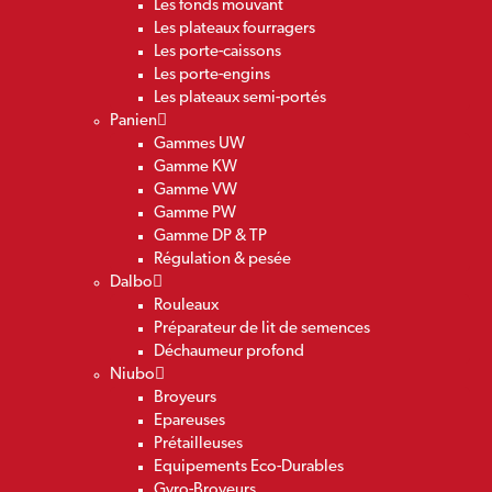
Les fonds mouvant
Les plateaux fourragers
Les porte-caissons
Les porte-engins
Les plateaux semi-portés
Panien
Gammes UW
Gamme KW
Gamme VW
Gamme PW
Gamme DP & TP
Régulation & pesée
Dalbo
Rouleaux
Préparateur de lit de semences
Déchaumeur profond
Niubo
Broyeurs
Epareuses
Prétailleuses
Equipements Eco-Durables
Gyro-Broyeurs