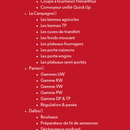
Coupe à tournesol Helianthus
Convoyeur unifié Quick Up
La Campagne
Les bennes agricoles
Les bennes TP
Les cuves de transfert
Les fonds mouvant
Les plateaux fourragers
Les porte-caissons
Les porte-engins
Les plateaux semi-portés
Panien
Gammes UW
Gamme KW
Gamme VW
Gamme PW
Gamme DP & TP
Régulation & pesée
Dalbo
Rouleaux
Préparateur de lit de semences
Déchaumeur profond