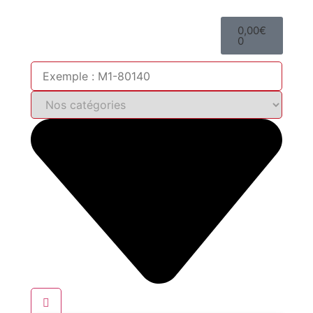
0,00
€
0