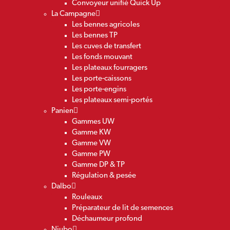
Convoyeur unifié Quick Up
La Campagne
Les bennes agricoles
Les bennes TP
Les cuves de transfert
Les fonds mouvant
Les plateaux fourragers
Les porte-caissons
Les porte-engins
Les plateaux semi-portés
Panien
Gammes UW
Gamme KW
Gamme VW
Gamme PW
Gamme DP & TP
Régulation & pesée
Dalbo
Rouleaux
Préparateur de lit de semences
Déchaumeur profond
Niubo