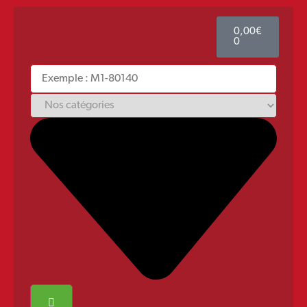
0,00
€
0