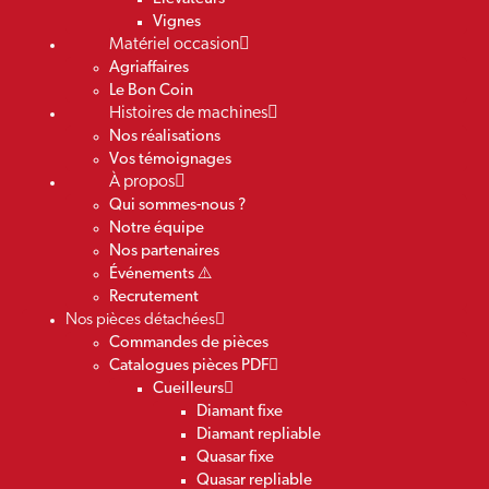
Vignes
Matériel occasion
Agriaffaires
Le Bon Coin
Histoires de machines
Nos réalisations
Vos témoignages
À propos
Qui sommes-nous ?
Notre équipe
Nos partenaires
Événements ⚠️
Recrutement
Nos pièces détachées
Commandes de pièces
Catalogues pièces PDF
Cueilleurs
Diamant fixe
Diamant repliable
Quasar fixe
Quasar repliable