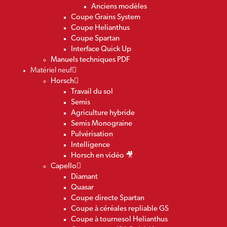
Anciens modèles
Coupe Grains System
Coupe Helianthus
Coupe Spartan
Interface Quick Up
Manuels techniques PDF
Matériel neuf
Horsch
Travail du sol
Semis
Agriculture hybride
Semis Monograine
Pulvérisation
Intelligence
Horsch en vidéo 🎥
Capello
Diamant
Quasar
Coupe directe Spartan
Coupe à céréales repliable GS
Coupe à tournesol Helianthus