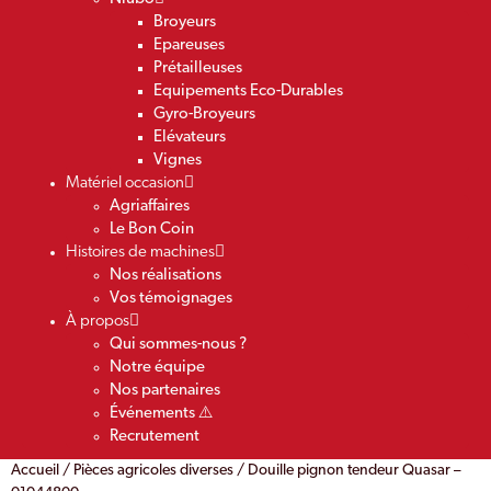
Broyeurs
Epareuses
Prétailleuses
Equipements Eco-Durables
Gyro-Broyeurs
Elévateurs
Vignes
Matériel occasion
Agriaffaires
Le Bon Coin
Histoires de machines
Nos réalisations
Vos témoignages
À propos
Qui sommes-nous ?
Notre équipe
Nos partenaires
Événements ⚠️
Recrutement
Accueil
/
Pièces agricoles diverses
/ Douille pignon tendeur Quasar –