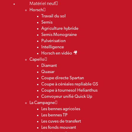
Matériel neuf
Horsch
Travail du sol
Semis
Agriculture hybride
Semis Monograine
Pulvérisation
Intelligence
Horsch en vidéo 🎥
Capello
Diamant
Quasar
Coupe directe Spartan
Coupe à céréales repliable GS
Coupe à tournesol Helianthus
Convoyeur unifié Quick Up
La Campagne
Les bennes agricoles
Les bennes TP
Les cuves de transfert
Les fonds mouvant