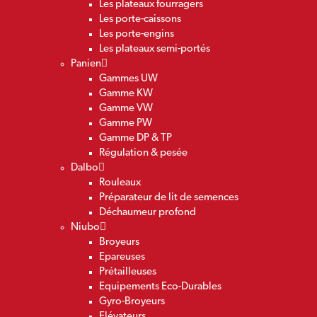
Les plateaux fourragers
Les porte-caissons
Les porte-engins
Les plateaux semi-portés
Panien
Gammes UW
Gamme KW
Gamme VW
Gamme PW
Gamme DP & TP
Régulation & pesée
Dalbo
Rouleaux
Préparateur de lit de semences
Déchaumeur profond
Niubo
Broyeurs
Epareuses
Prétailleuses
Equipements Eco-Durables
Gyro-Broyeurs
Elévateurs