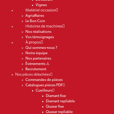
Vignes
Matériel occasion
Agriaffaires
Le Bon Coin
Histoires de machines
Nos réalisations
Vos témoignages
À propos
Qui sommes-nous ?
Notre équipe
Nos partenaires
Événements ⚠️
Recrutement
Nos pièces détachées
Commandes de pièces
Catalogues pièces PDF
Cueilleurs
Diamant fixe
Diamant repliable
Quasar fixe
Quasar repliable