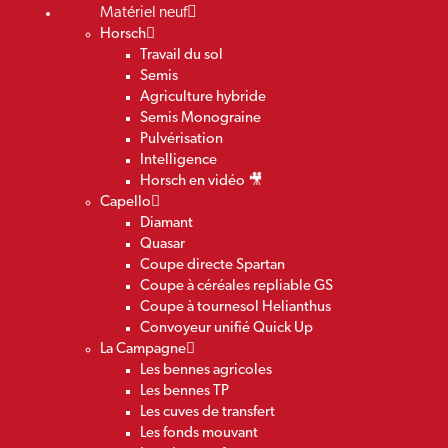
Matériel neuf
Horsch
Travail du sol
Semis
Agriculture hybride
Semis Monograine
Pulvérisation
Intelligence
Horsch en vidéo 🎥
Capello
Diamant
Quasar
Coupe directe Spartan
Coupe à céréales repliable GS
Coupe à tournesol Helianthus
Convoyeur unifié Quick Up
La Campagne
Les bennes agricoles
Les bennes TP
Les cuves de transfert
Les fonds mouvant