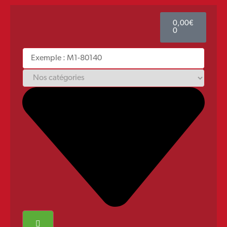
0,00
€
0