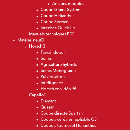
Anciens modèles
Coupe Grains System
Coupe Helianthus
Coupe Spartan
Interface Quick Up
Manuels techniques PDF
Matériel neuf
Horsch
Travail du sol
Semis
Agriculture hybride
Semis Monograine
Pulvérisation
Intelligence
Horsch en vidéo 🎥
Capello
Diamant
Quasar
Coupe directe Spartan
Coupe à céréales repliable GS
Coupe à tournesol Helianthus