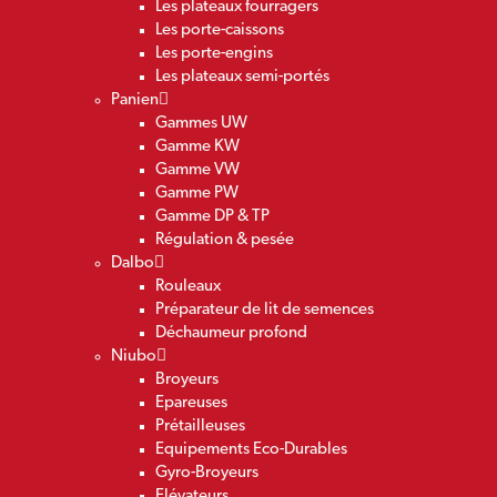
Les plateaux fourragers
Les porte-caissons
Les porte-engins
Les plateaux semi-portés
Panien
Gammes UW
Gamme KW
Gamme VW
Gamme PW
Gamme DP & TP
Régulation & pesée
Dalbo
Rouleaux
Préparateur de lit de semences
Déchaumeur profond
Niubo
Broyeurs
Epareuses
Prétailleuses
Equipements Eco-Durables
Gyro-Broyeurs
Elévateurs