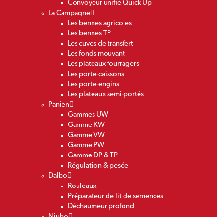
Convoyeur unifié Quick Up
La Campagne
Les bennes agricoles
Les bennes TP
Les cuves de transfert
Les fonds mouvant
Les plateaux fourragers
Les porte-caissons
Les porte-engins
Les plateaux semi-portés
Panien
Gammes UW
Gamme KW
Gamme VW
Gamme PW
Gamme DP & TP
Régulation & pesée
Dalbo
Rouleaux
Préparateur de lit de semences
Déchaumeur profond
Niubo