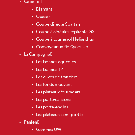
Capello
Diamant
Quasar
Coupe directe Spartan
Coupe à céréales repliable GS
Coupe à tournesol Helianthus
Convoyeur unifié Quick Up
La Campagne
Les bennes agricoles
Les bennes TP
Les cuves de transfert
Les fonds mouvant
Les plateaux fourragers
Les porte-caissons
Les porte-engins
Les plateaux semi-portés
Panien
Gammes UW