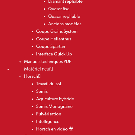
Diamant repliable
Quasar fixe
Quasar repliable
Anciens modèles
Coupe Grains System
Coupe Helianthus
Coupe Spartan
Interface Quick Up
Manuels techniques PDF
Matériel neuf
Horsch
Travail du sol
Semis
Agriculture hybride
Semis Monograine
Pulvérisation
Intelligence
Horsch en vidéo 🎥