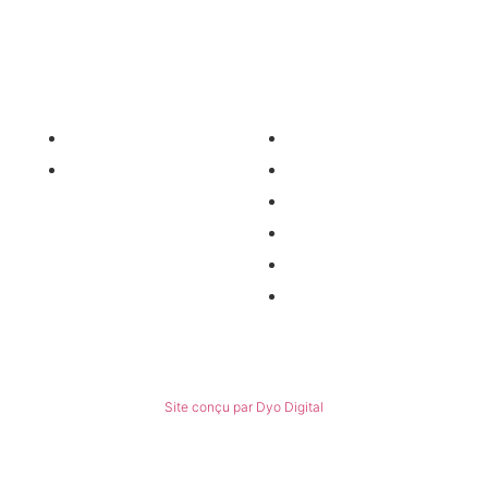
Nos services
Informations
Nos pièces détachées
Nous contacter
Matériel occasion
Qui sommes-nous ?
Recrutement
Nos partenaires
Politiques de confidentialité
Conditions générales de ventes
© Tous droits réservés
Site conçu par Dyo Digital