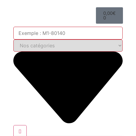
0,00
€
0