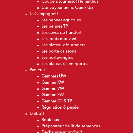
Coupe à tournesol Helianthus
Convoyeur unifié Quick Up
La Campagne
Les bennes agricoles
Les bennes TP
Les cuves de transfert
Les fonds mouvant
Les plateaux fourragers
Les porte-caissons
Les porte-engins
Les plateaux semi-portés
Panien
Gammes UW
Gamme KW
Gamme VW
Gamme PW
Gamme DP & TP
Régulation & pesée
Dalbo
Rouleaux
Préparateur de lit de semences
Déchaumeur profond