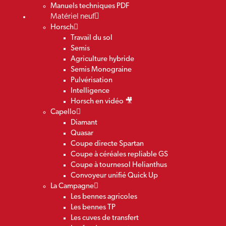
Manuels techniques PDF
Matériel neuf
Horsch
Travail du sol
Semis
Agriculture hybride
Semis Monograine
Pulvérisation
Intelligence
Horsch en vidéo 🎥
Capello
Diamant
Quasar
Coupe directe Spartan
Coupe à céréales repliable GS
Coupe à tournesol Helianthus
Convoyeur unifié Quick Up
La Campagne
Les bennes agricoles
Les bennes TP
Les cuves de transfert