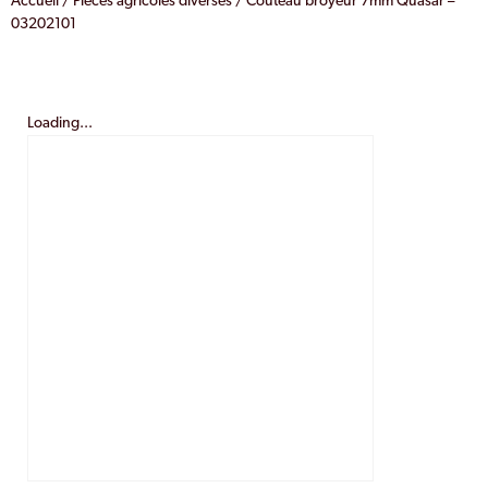
Accueil
/
Pièces agricoles diverses
/ Couteau broyeur 7mm Quasar –
03202101
Loading...