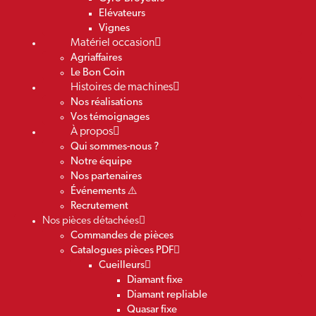
Elévateurs
Vignes
Matériel occasion
Agriaffaires
Le Bon Coin
Histoires de machines
Nos réalisations
Vos témoignages
À propos
Qui sommes-nous ?
Notre équipe
Nos partenaires
Événements ⚠️
Recrutement
Nos pièces détachées
Commandes de pièces
Catalogues pièces PDF
Cueilleurs
Diamant fixe
Diamant repliable
Quasar fixe