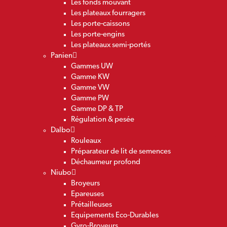
Les fonds mouvant
Les plateaux fourragers
Les porte-caissons
Les porte-engins
Les plateaux semi-portés
Panien
Gammes UW
Gamme KW
Gamme VW
Gamme PW
Gamme DP & TP
Régulation & pesée
Dalbo
Rouleaux
Préparateur de lit de semences
Déchaumeur profond
Niubo
Broyeurs
Epareuses
Prétailleuses
Equipements Eco-Durables
Gyro-Broyeurs