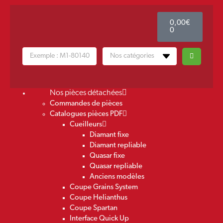
0,00
€
0
Nos pièces détachées
Commandes de pièces
Catalogues pièces PDF
Cueilleurs
Diamant fixe
Diamant repliable
Quasar fixe
Quasar repliable
Anciens modèles
Coupe Grains System
Coupe Helianthus
Coupe Spartan
Interface Quick Up