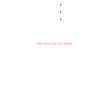
Nos partenaires
Politiques de confidentialité
Conditions générales de ventes
© Tous droits réservés
Site conçu par Dyo Digital