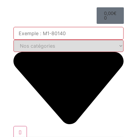
0,00
€
0