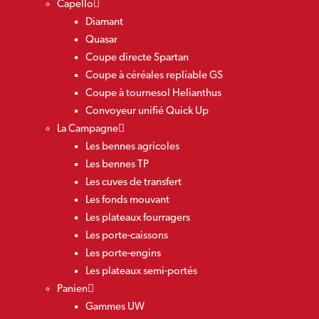
Capello
Diamant
Quasar
Coupe directe Spartan
Coupe à céréales repliable GS
Coupe à tournesol Helianthus
Convoyeur unifié Quick Up
La Campagne
Les bennes agricoles
Les bennes TP
Les cuves de transfert
Les fonds mouvant
Les plateaux fourragers
Les porte-caissons
Les porte-engins
Les plateaux semi-portés
Panien
Gammes UW