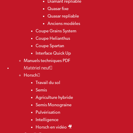
Diamant repliable
Quasar fixe
Quasar repliable
Anciens modèles
Coupe Grains System
Coupe Helianthus
Coupe Spartan
Interface Quick Up
Manuels techniques PDF
Matériel neuf
Horsch
Travail du sol
Semis
Agriculture hybride
Semis Monograine
Pulvérisation
Intelligence
Horsch en vidéo 🎥