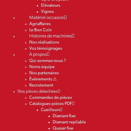
Elévateurs
Vignes
Matériel occasion
Agriaffaires
Le Bon Coin
Histoires de machines
Nos réalisations
Vos témoignages
À propos
Qui sommes-nous ?
Notre équipe
Nos partenaires
Événements ⚠️
Recrutement
Nos pièces détachées
Commandes de pièces
Catalogues pièces PDF
Cueilleurs
Diamant fixe
Diamant repliable
Quasar fixe