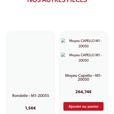
PRODUITS SIMILAIRES
Moyeu Capello – M1-
20050
264,74
€
Rondelle – M1-20055
Ajouter au panier
1,56
€