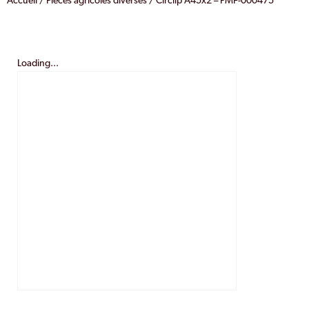
Accueil
/
Pièces agricoles diverses
/ Circlip A45x2 – PMF-000475
Loading...