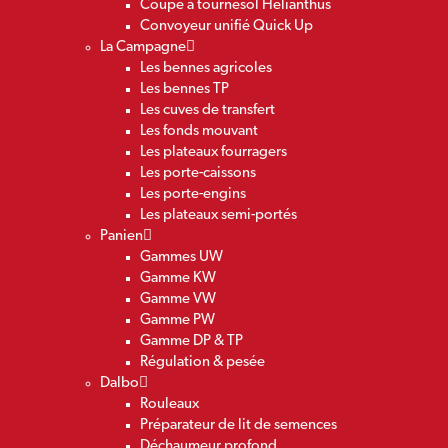
Coupe à tournesol Helianthus
Convoyeur unifié Quick Up
La Campagne
Les bennes agricoles
Les bennes TP
Les cuves de transfert
Les fonds mouvant
Les plateaux fourragers
Les porte-caissons
Les porte-engins
Les plateaux semi-portés
Panien
Gammes UW
Gamme KW
Gamme VW
Gamme PW
Gamme DP & TP
Régulation & pesée
Dalbo
Rouleaux
Préparateur de lit de semences
Déchaumeur profond