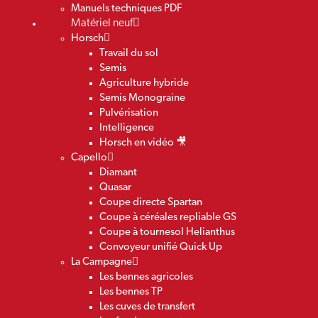
Manuels techniques PDF
Matériel neuf
Horsch
Travail du sol
Semis
Agriculture hybride
Semis Monograine
Pulvérisation
Intelligence
Horsch en vidéo 🎥
Capello
Diamant
Quasar
Coupe directe Spartan
Coupe à céréales repliable GS
Coupe à tournesol Helianthus
Convoyeur unifié Quick Up
La Campagne
Les bennes agricoles
Les bennes TP
Les cuves de transfert