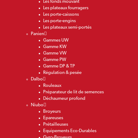
Les fonds mouvant
Les plateaux fourragers
Les porte-caissons
Les porte-engins
Les plateaux semi-portés
Panien
Gammes UW
Gamme KW
Gamme VW
Gamme PW
Gamme DP & TP
Régulation & pesée
Dalbo
Rouleaux
Préparateur de lit de semences
Déchaumeur profond
Niubo
Broyeurs
Epareuses
Prétailleuses
Equipements Eco-Durables
Gyro-Broyeurs