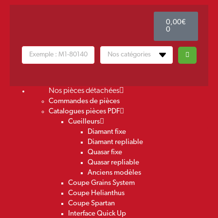
0,00
€
0
Nos pièces détachées
Commandes de pièces
Catalogues pièces PDF
Cueilleurs
Diamant fixe
Diamant repliable
Quasar fixe
Quasar repliable
Anciens modèles
Coupe Grains System
Coupe Helianthus
Coupe Spartan
Interface Quick Up