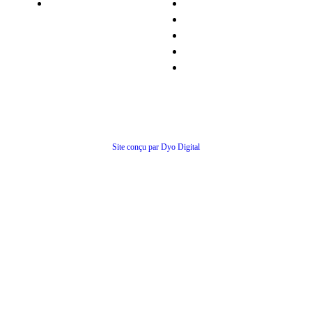
Matériel occasion
Qui sommes-nous ?
Recrutement
Nos partenaires
Politiques de confidentialité
Conditions générales de ventes
© Tous droits réservés
Site conçu par Dyo Digital