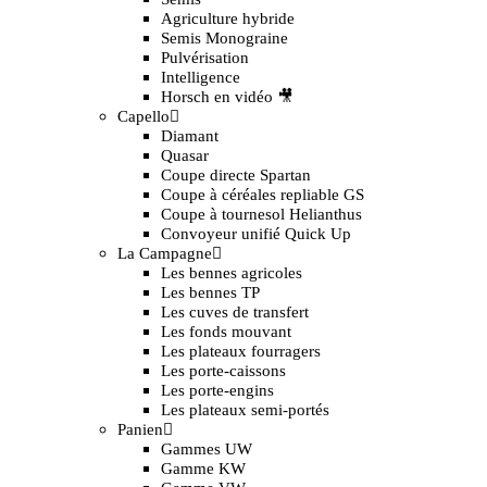
Agriculture hybride
Semis Monograine
Pulvérisation
Intelligence
Horsch en vidéo 🎥
Capello
Diamant
Quasar
Coupe directe Spartan
Coupe à céréales repliable GS
Coupe à tournesol Helianthus
Convoyeur unifié Quick Up
La Campagne
Les bennes agricoles
Les bennes TP
Les cuves de transfert
Les fonds mouvant
Les plateaux fourragers
Les porte-caissons
Les porte-engins
Les plateaux semi-portés
Panien
Gammes UW
Gamme KW