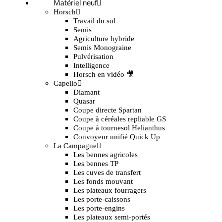
Matériel neuf
Horsch
Travail du sol
Semis
Agriculture hybride
Semis Monograine
Pulvérisation
Intelligence
Horsch en vidéo 🎥
Capello
Diamant
Quasar
Coupe directe Spartan
Coupe à céréales repliable GS
Coupe à tournesol Helianthus
Convoyeur unifié Quick Up
La Campagne
Les bennes agricoles
Les bennes TP
Les cuves de transfert
Les fonds mouvant
Les plateaux fourragers
Les porte-caissons
Les porte-engins
Les plateaux semi-portés