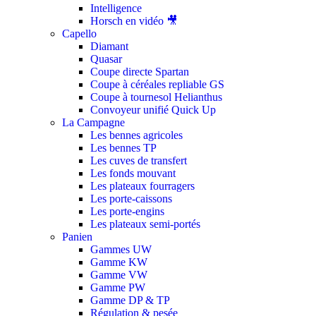
Intelligence
Horsch en vidéo 🎥
Capello
Diamant
Quasar
Coupe directe Spartan
Coupe à céréales repliable GS
Coupe à tournesol Helianthus
Convoyeur unifié Quick Up
La Campagne
Les bennes agricoles
Les bennes TP
Les cuves de transfert
Les fonds mouvant
Les plateaux fourragers
Les porte-caissons
Les porte-engins
Les plateaux semi-portés
Panien
Gammes UW
Gamme KW
Gamme VW
Gamme PW
Gamme DP & TP
Régulation & pesée