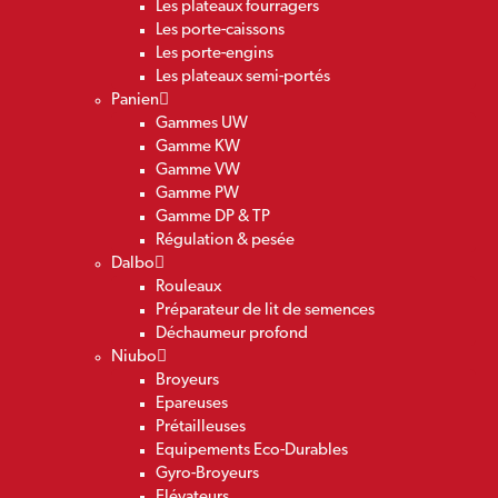
Les plateaux fourragers
Les porte-caissons
Les porte-engins
Les plateaux semi-portés
Panien
Gammes UW
Gamme KW
Gamme VW
Gamme PW
Gamme DP & TP
Régulation & pesée
Dalbo
Rouleaux
Préparateur de lit de semences
Déchaumeur profond
Niubo
Broyeurs
Epareuses
Prétailleuses
Equipements Eco-Durables
Gyro-Broyeurs
Elévateurs