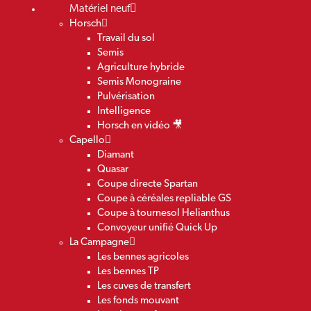
Matériel neuf
Horsch
Travail du sol
Semis
Agriculture hybride
Semis Monograine
Pulvérisation
Intelligence
Horsch en vidéo 🎥
Capello
Diamant
Quasar
Coupe directe Spartan
Coupe à céréales repliable GS
Coupe à tournesol Helianthus
Convoyeur unifié Quick Up
La Campagne
Les bennes agricoles
Les bennes TP
Les cuves de transfert
Les fonds mouvant