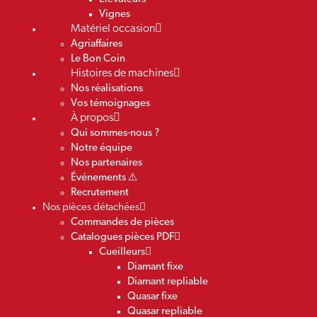
Vignes
Matériel occasion
Agriaffaires
Le Bon Coin
Histoires de machines
Nos réalisations
Vos témoignages
À propos
Qui sommes-nous ?
Notre équipe
Nos partenaires
Événements ⚠️
Recrutement
Nos pièces détachées
Commandes de pièces
Catalogues pièces PDF
Cueilleurs
Diamant fixe
Diamant repliable
Quasar fixe
Quasar repliable