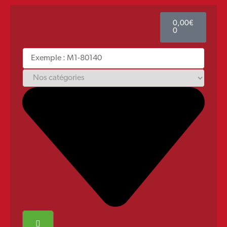
0,00
€
0