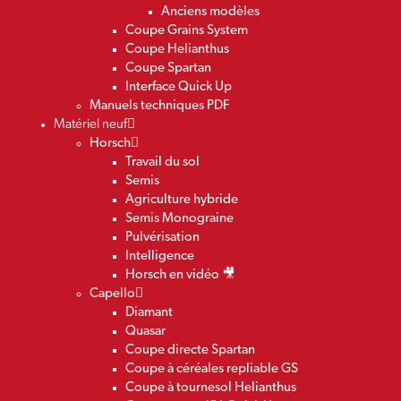
Anciens modèles
Coupe Grains System
Coupe Helianthus
Coupe Spartan
Interface Quick Up
Manuels techniques PDF
Matériel neuf
Horsch
Travail du sol
Semis
Agriculture hybride
Semis Monograine
Pulvérisation
Intelligence
Horsch en vidéo 🎥
Capello
Diamant
Quasar
Coupe directe Spartan
Coupe à céréales repliable GS
Coupe à tournesol Helianthus