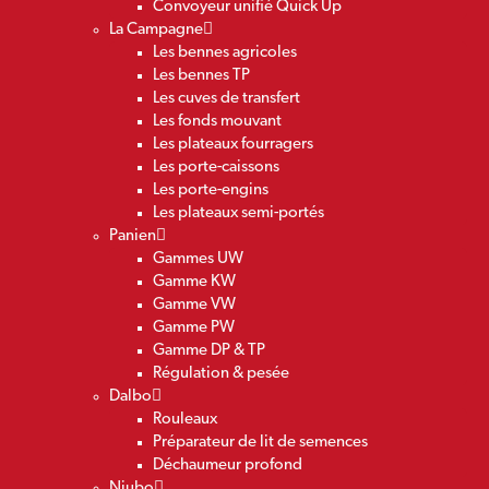
Convoyeur unifié Quick Up
La Campagne
Les bennes agricoles
Les bennes TP
Les cuves de transfert
Les fonds mouvant
Les plateaux fourragers
Les porte-caissons
Les porte-engins
Les plateaux semi-portés
Panien
Gammes UW
Gamme KW
Gamme VW
Gamme PW
Gamme DP & TP
Régulation & pesée
Dalbo
Rouleaux
Préparateur de lit de semences
Déchaumeur profond
Niubo