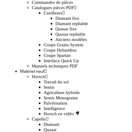
Commandes de pièces
Catalogues pièces PDF
Cueilleurs
Diamant fixe
Diamant repliable
Quasar fixe
Quasar repliable
Anciens modèles
Coupe Grains System
Coupe Helianthus
Coupe Spartan
Interface Quick Up
Manuels techniques PDF
Matériel neuf
Horsch
Travail du sol
Semis
Agriculture hybride
Semis Monograine
Pulvérisation
Intelligence
Horsch en vidéo 🎥
Capello
Diamant
Quasar