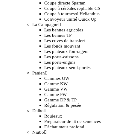
Coupe directe Spartan
Coupe à céréales repliable GS
Coupe à tournesol Helianthus
Convoyeur unifié Quick Up
La Campagne
Les bennes agricoles
Les bennes TP
Les cuves de transfert
Les fonds mouvant
Les plateaux fourragers
Les porte-caissons
Les porte-engins
Les plateaux semi-portés
Panien
Gammes UW
Gamme KW
Gamme VW
Gamme PW
Gamme DP & TP
Régulation & pesée
Dalbo
Rouleaux
Préparateur de lit de semences
Déchaumeur profond
Niubo