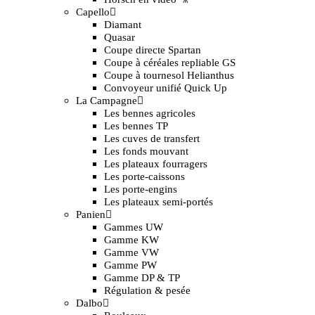
Capello
Diamant
Quasar
Coupe directe Spartan
Coupe à céréales repliable GS
Coupe à tournesol Helianthus
Convoyeur unifié Quick Up
La Campagne
Les bennes agricoles
Les bennes TP
Les cuves de transfert
Les fonds mouvant
Les plateaux fourragers
Les porte-caissons
Les porte-engins
Les plateaux semi-portés
Panien
Gammes UW
Gamme KW
Gamme VW
Gamme PW
Gamme DP & TP
Régulation & pesée
Dalbo