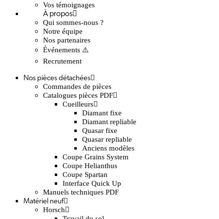
Vos témoignages
À propos
Qui sommes-nous ?
Notre équipe
Nos partenaires
Événements ⚠️
Recrutement
Nos pièces détachées
Commandes de pièces
Catalogues pièces PDF
Cueilleurs
Diamant fixe
Diamant repliable
Quasar fixe
Quasar repliable
Anciens modèles
Coupe Grains System
Coupe Helianthus
Coupe Spartan
Interface Quick Up
Manuels techniques PDF
Matériel neuf
Horsch
Travail du sol