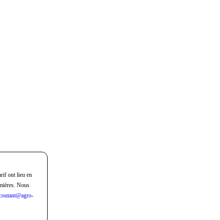
rif ont lieu en
mières. Nous
coutant@agro-