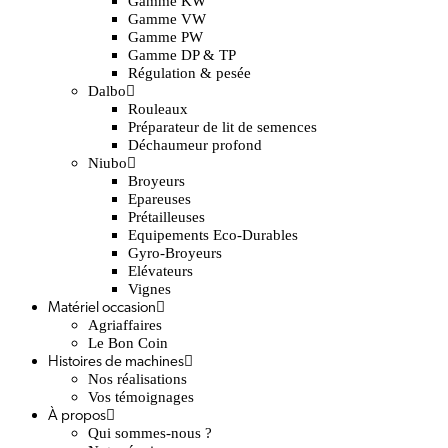
Gamme KW
Gamme VW
Gamme PW
Gamme DP & TP
Régulation & pesée
Dalbo
Rouleaux
Préparateur de lit de semences
Déchaumeur profond
Niubo
Broyeurs
Epareuses
Prétailleuses
Equipements Eco-Durables
Gyro-Broyeurs
Elévateurs
Vignes
Matériel occasion
Agriaffaires
Le Bon Coin
Histoires de machines
Nos réalisations
Vos témoignages
À propos
Qui sommes-nous ?