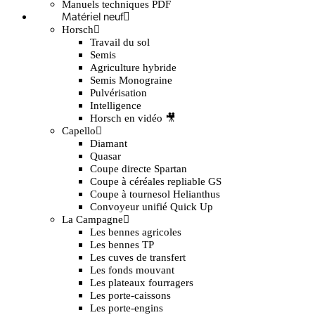
Manuels techniques PDF
Matériel neuf
Horsch
Travail du sol
Semis
Agriculture hybride
Semis Monograine
Pulvérisation
Intelligence
Horsch en vidéo 🎥
Capello
Diamant
Quasar
Coupe directe Spartan
Coupe à céréales repliable GS
Coupe à tournesol Helianthus
Convoyeur unifié Quick Up
La Campagne
Les bennes agricoles
Les bennes TP
Les cuves de transfert
Les fonds mouvant
Les plateaux fourragers
Les porte-caissons
Les porte-engins