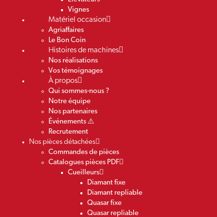
Vignes
Matériel occasion
Agriaffaires
Le Bon Coin
Histoires de machines
Nos réalisations
Vos témoignages
À propos
Qui sommes-nous ?
Notre équipe
Nos partenaires
Événements ⚠️
Recrutement
Nos pièces détachées
Commandes de pièces
Catalogues pièces PDF
Cueilleurs
Diamant fixe
Diamant repliable
Quasar fixe
Quasar repliable