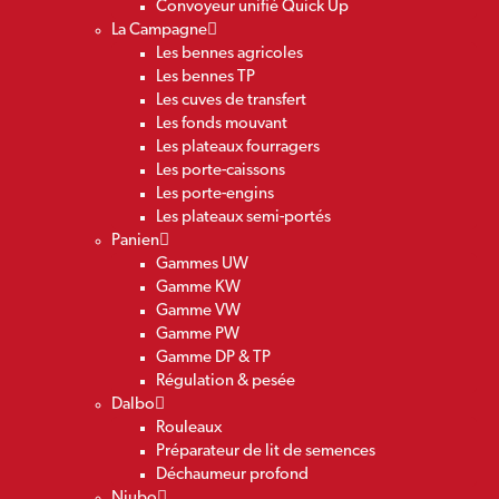
Convoyeur unifié Quick Up
La Campagne
Les bennes agricoles
Les bennes TP
Les cuves de transfert
Les fonds mouvant
Les plateaux fourragers
Les porte-caissons
Les porte-engins
Les plateaux semi-portés
Panien
Gammes UW
Gamme KW
Gamme VW
Gamme PW
Gamme DP & TP
Régulation & pesée
Dalbo
Rouleaux
Préparateur de lit de semences
Déchaumeur profond
Niubo