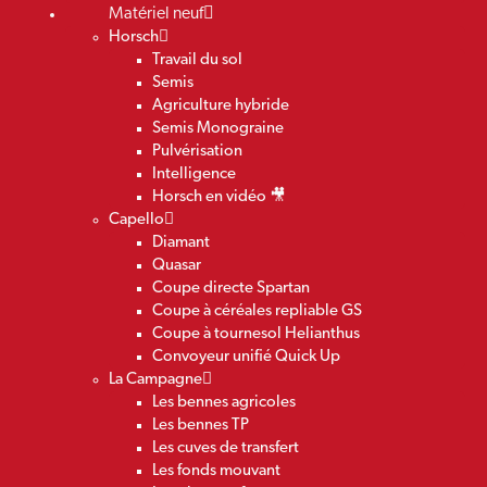
Matériel neuf
Horsch
Travail du sol
Semis
Agriculture hybride
Semis Monograine
Pulvérisation
Intelligence
Horsch en vidéo 🎥
Capello
Diamant
Quasar
Coupe directe Spartan
Coupe à céréales repliable GS
Coupe à tournesol Helianthus
Convoyeur unifié Quick Up
La Campagne
Les bennes agricoles
Les bennes TP
Les cuves de transfert
Les fonds mouvant