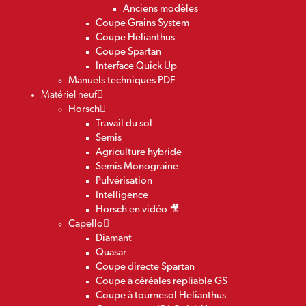
Anciens modèles
Coupe Grains System
Coupe Helianthus
Coupe Spartan
Interface Quick Up
Manuels techniques PDF
Matériel neuf
Horsch
Travail du sol
Semis
Agriculture hybride
Semis Monograine
Pulvérisation
Intelligence
Horsch en vidéo 🎥
Capello
Diamant
Quasar
Coupe directe Spartan
Coupe à céréales repliable GS
Coupe à tournesol Helianthus