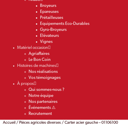
Broyeurs
Epareuses
Prétailleuses
Equipements Eco-Durables
Gyro-Broyeurs
Elévateurs
Vignes
Matériel occasion
Agriaffaires
Le Bon Coin
Histoires de machines
Nos réalisations
Vos témoignages
À propos
Qui sommes-nous ?
Notre équipe
Nos partenaires
Événements ⚠️
Recrutement
Accueil
/
Pièces agricoles diverses
/ Carter acier gauche – 01106100