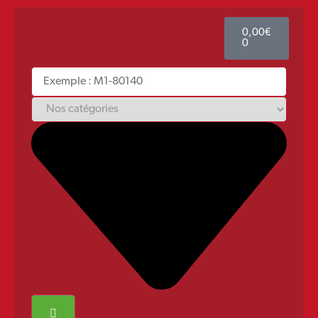
0,00
€
0