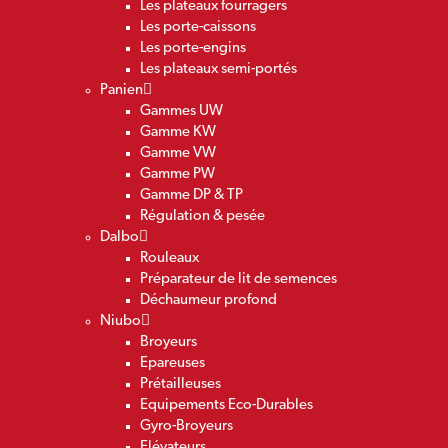
Les plateaux fourragers
Les porte-caissons
Les porte-engins
Les plateaux semi-portés
Panien
Gammes UW
Gamme KW
Gamme VW
Gamme PW
Gamme DP & TP
Régulation & pesée
Dalbo
Rouleaux
Préparateur de lit de semences
Déchaumeur profond
Niubo
Broyeurs
Epareuses
Prétailleuses
Equipements Eco-Durables
Gyro-Broyeurs
Elévateurs