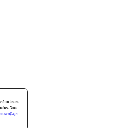
rif ont lieu en
mières. Nous
coutant@agro-