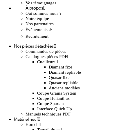
Vos témoignages
À propos
Qui sommes-nous ?
Notre équipe
Nos partenaires
Événements ⚠️
Recrutement
Nos pièces détachées
Commandes de pièces
Catalogues pièces PDF
Cueilleurs
Diamant fixe
Diamant repliable
Quasar fixe
Quasar repliable
Anciens modèles
Coupe Grains System
Coupe Helianthus
Coupe Spartan
Interface Quick Up
Manuels techniques PDF
Matériel neuf
Horsch
Travail du sol