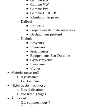
Gamme KW
Gamme VW
Gamme PW
Gamme DP & TP
Régulation & pesée
Dalbo
Rouleaux
Préparateur de lit de semences
Déchaumeur profond
Niubo
Broyeurs
Epareuses
Prétailleuses
Equipements Eco-Durables
Gyro-Broyeurs
Elévateurs
Vignes
Matériel occasion
Agriaffaires
Le Bon Coin
Histoires de machines
Nos réalisations
Vos témoignages
À propos
Qui sommes-nous ?