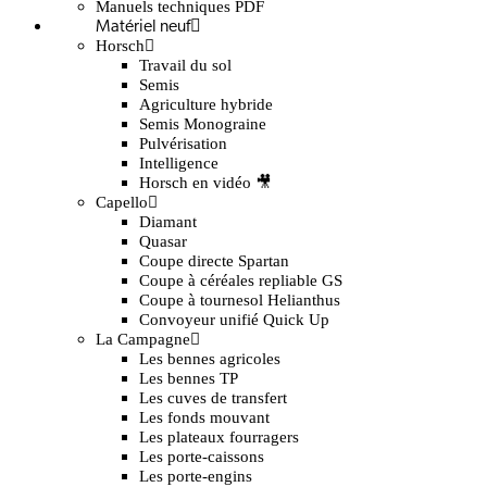
Manuels techniques PDF
Matériel neuf
Horsch
Travail du sol
Semis
Agriculture hybride
Semis Monograine
Pulvérisation
Intelligence
Horsch en vidéo 🎥
Capello
Diamant
Quasar
Coupe directe Spartan
Coupe à céréales repliable GS
Coupe à tournesol Helianthus
Convoyeur unifié Quick Up
La Campagne
Les bennes agricoles
Les bennes TP
Les cuves de transfert
Les fonds mouvant
Les plateaux fourragers
Les porte-caissons
Les porte-engins