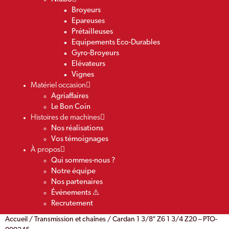
Broyeurs
Epareuses
Prétailleuses
Equipements Eco-Durables
Gyro-Broyeurs
Elévateurs
Vignes
Matériel occasion
Agriaffaires
Le Bon Coin
Histoires de machines
Nos réalisations
Vos témoignages
À propos
Qui sommes-nous ?
Notre équipe
Nos partenaires
Événements ⚠️
Recrutement
Accueil
/
Transmission et chaînes
/ Cardan 1 3/8″ Z6 1 3/4 Z20 – PTO-