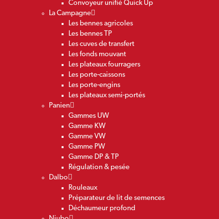
Convoyeur unifié Quick Up
La Campagne
Les bennes agricoles
Les bennes TP
Les cuves de transfert
Les fonds mouvant
Les plateaux fourragers
Les porte-caissons
Les porte-engins
Les plateaux semi-portés
Panien
Gammes UW
Gamme KW
Gamme VW
Gamme PW
Gamme DP & TP
Régulation & pesée
Dalbo
Rouleaux
Préparateur de lit de semences
Déchaumeur profond
Niubo