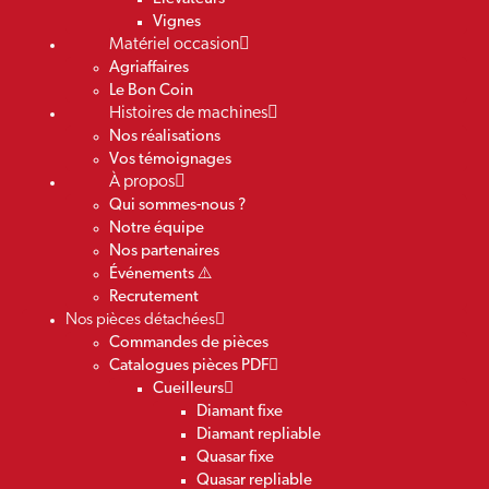
Vignes
Matériel occasion
Agriaffaires
Le Bon Coin
Histoires de machines
Nos réalisations
Vos témoignages
À propos
Qui sommes-nous ?
Notre équipe
Nos partenaires
Événements ⚠️
Recrutement
Nos pièces détachées
Commandes de pièces
Catalogues pièces PDF
Cueilleurs
Diamant fixe
Diamant repliable
Quasar fixe
Quasar repliable