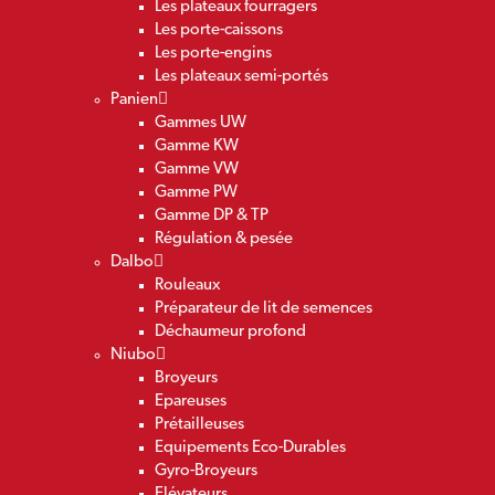
Les plateaux fourragers
Les porte-caissons
Les porte-engins
Les plateaux semi-portés
Panien
Gammes UW
Gamme KW
Gamme VW
Gamme PW
Gamme DP & TP
Régulation & pesée
Dalbo
Rouleaux
Préparateur de lit de semences
Déchaumeur profond
Niubo
Broyeurs
Epareuses
Prétailleuses
Equipements Eco-Durables
Gyro-Broyeurs
Elévateurs