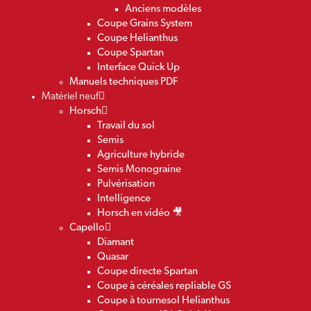
Anciens modèles
Coupe Grains System
Coupe Helianthus
Coupe Spartan
Interface Quick Up
Manuels techniques PDF
Matériel neuf
Horsch
Travail du sol
Semis
Agriculture hybride
Semis Monograine
Pulvérisation
Intelligence
Horsch en vidéo 🎥
Capello
Diamant
Quasar
Coupe directe Spartan
Coupe à céréales repliable GS
Coupe à tournesol Helianthus