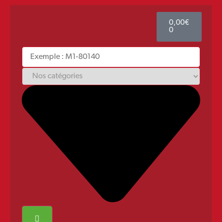
0,00
€
0