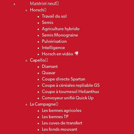
Matériel neuf
Horsch
Travail du sol
Semis
Agriculture hybride
Semis Monograine
Pulvérisation
Intelligence
Horsch en vidéo 🎥
Capello
Diamant
Quasar
Coupe directe Spartan
Coupe à céréales repliable GS
Coupe à tournesol Helianthus
Convoyeur unifié Quick Up
La Campagne
Les bennes agricoles
Les bennes TP
Les cuves de transfert
Les fonds mouvant